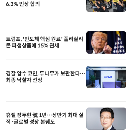
6.3% 인상 합의
트럼프, '반도체 핵심 원료' 폴리실리
콘 파생상품에 15% 관세
경찰 압수 코인, 두나무가 보관한다…
최종 낙찰자 선정
휴젤 장두현 號 1년…상반기 최대 실
적·글로벌 성장 본궤도