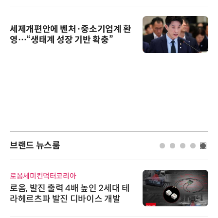
세제개편안에 벤처·중소기업계 환
영…“생태계 성장 기반 확충”
브랜드 뉴스룸
로옴세미컨덕터코리아
로옴, 발진 출력 4배 높인 2세대 테
라헤르츠파 발진 디바이스 개발