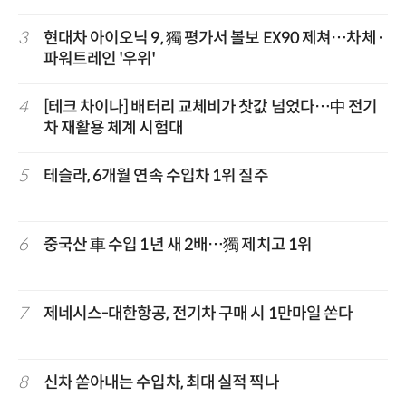
3
현대차 아이오닉 9, 獨 평가서 볼보 EX90 제쳐…차체·
파워트레인 '우위'
4
[테크 차이나] 배터리 교체비가 찻값 넘었다…中 전기
차 재활용 체계 시험대
5
테슬라, 6개월 연속 수입차 1위 질주
6
중국산 車 수입 1년 새 2배…獨 제치고 1위
7
제네시스-대한항공, 전기차 구매 시 1만마일 쏜다
8
신차 쏟아내는 수입차, 최대 실적 찍나