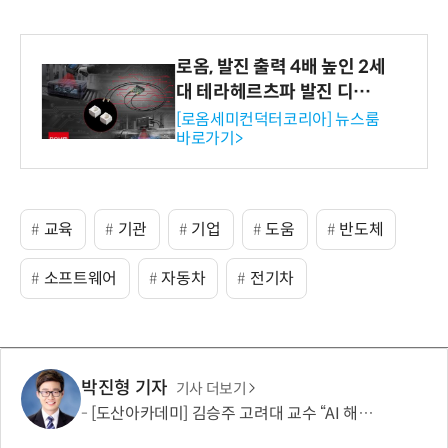
로옴, 발진 출력 4배 높인 2세
대 테라헤르츠파 발진 디바이
스 개발
[로옴세미컨덕터코리아] 뉴스룸
바로가기>
교육
기관
기업
도움
반도체
소프트웨어
자동차
전기차
박진형 기자
기사 더보기
[도산아카데미] 김승주 고려대 교수 “AI 해킹은 AI로 막아야…망분리 정책 바꿔야”