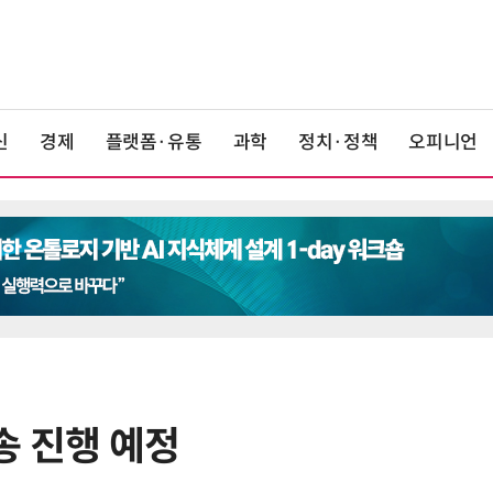
신
경제
플랫폼·유통
과학
정치·정책
오피니언
송 진행 예정
6
창사 첫 파업까지 갔던 카카오…연
봉 6.3% 인상 합의