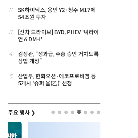
2
SK하이닉스, 용인 Y2·청주 M17에
7
1000원
54조원 투자
더스 'T-
…
3
[신차 드라이브] BYD, PHEV '씨라이
8
배민, 라
언 6 DM-i'
무자격 라
4
김정관, “성과급, 주총 승인 거치도록
9
CJ대한통
상법 개정”
는다
5
산업부, 한화오션·에코프로비엠 등
10
트럼프, 
5개사 '슈퍼 을(乙)' 선정
콘 파생상
주요 행사
❯