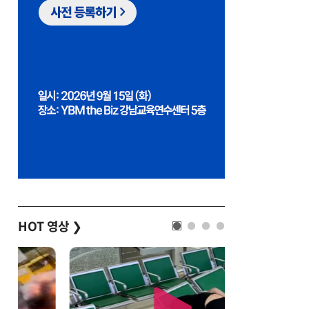
HOT 영상
❯