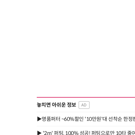
놓치면 아쉬운 정보
AD
▶명품퍼터 ~60%할인 '10만원'대 선착순 한정
▶ '2m' 퍼팅, 100% 성공! 퍼팅으로만 10타 줄