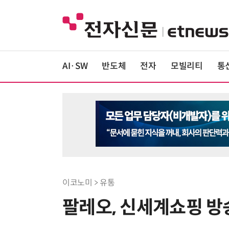
AI·SW
반도체
전자
모빌리티
통
이코노미 > 유통
팔레오, 신세계쇼핑 방