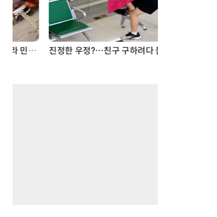
드론
진정한 우정?…친구 구하려다 둘 다 의자 틈에 목이 낀 순간