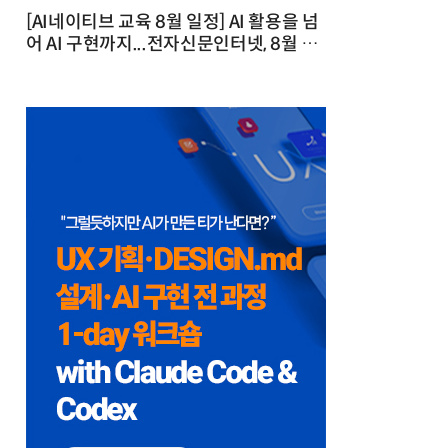
[AI네이티브 교육 8월 일정] AI 활용을 넘
어 AI 구현까지...전자신문인터넷, 8월 실
전 교육·워크숍 개최 발행일 : 2026-07-
23 10:46