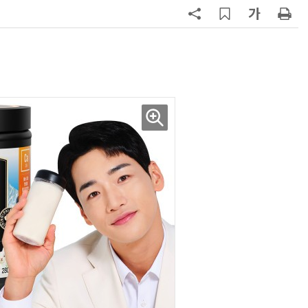
7
1000원 커피·45㎝ 피자…트레이
더스 'T-카페', 이마트 첫 입점
8
배민, 라이더 PASS 본인인증 도입
무자격 라이더 차단
9
CJ대한통운, 이마트24 택배 다시 맡
는다
10
트럼프, '반도체 핵심 원료' 폴리실리
콘 파생상품에 15% 관세