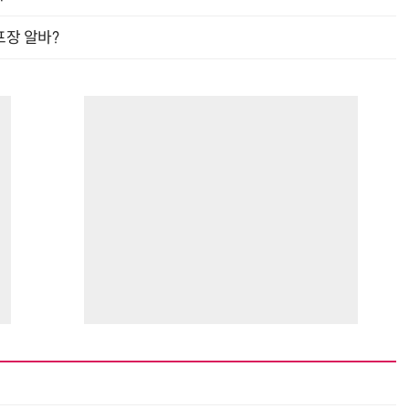
프장 알바?
“계속 쫓아왔다”…도망치던 우크라 민간인 공격한 러 자폭 