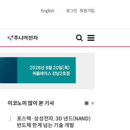
English
로그인
회원가입
이코노미 많이 본 기사
1
포스텍·삼성전자, 3D 낸드(NAND)
6
창사 첫 
반도체 한계 넘는 기술 개발
봉 6.3%