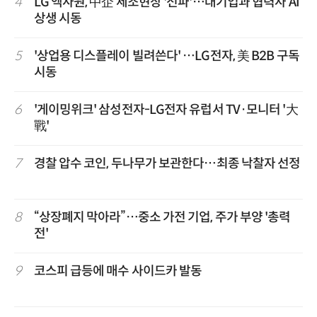
4
LG 엑사원, 中企 제조현장 '전파'…대기업과 협력사 AI
상생 시동
5
'상업용 디스플레이 빌려쓴다' …LG전자, 美 B2B 구독
시동
6
'게이밍위크' 삼성전자-LG전자 유럽서 TV·모니터 '大
戰'
7
경찰 압수 코인, 두나무가 보관한다…최종 낙찰자 선정
8
“상장폐지 막아라”…중소 가전 기업, 주가 부양 '총력
전'
9
코스피 급등에 매수 사이드카 발동