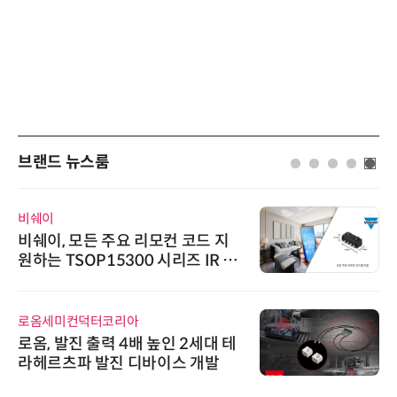
브랜드 뉴스룸
비쉐이
비쉐이, 모든 주요 리모컨 코드 지
원하는 TSOP15300 시리즈 IR 수
신기 출시
로옴세미컨덕터코리아
로옴, 발진 출력 4배 높인 2세대 테
라헤르츠파 발진 디바이스 개발