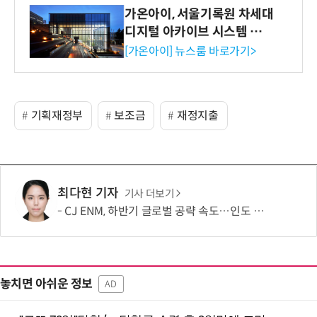
가온아이, 서울기록원 차세대
디지털 아카이브 시스템 구축
수행
[가온아이] 뉴스룸 바로가기>
기획재정부
보조금
재정지출
최다현 기자
기사 더보기
CJ ENM, 하반기 글로벌 공략 속도…인도 등 신규 시장 개척
놓치면 아쉬운 정보
AD