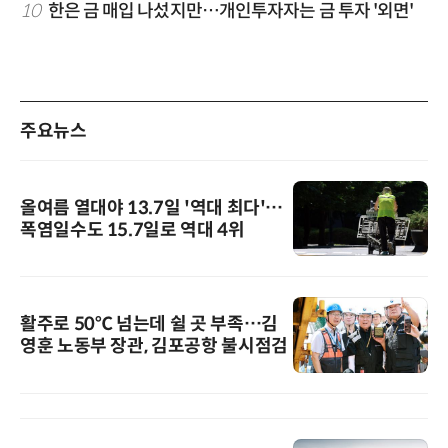
10
한은 금 매입 나섰지만…개인투자자는 금 투자 '외면'
주요뉴스
올여름 열대야 13.7일 '역대 최다'…
폭염일수도 15.7일로 역대 4위
활주로 50℃ 넘는데 쉴 곳 부족…김
영훈 노동부 장관, 김포공항 불시점검