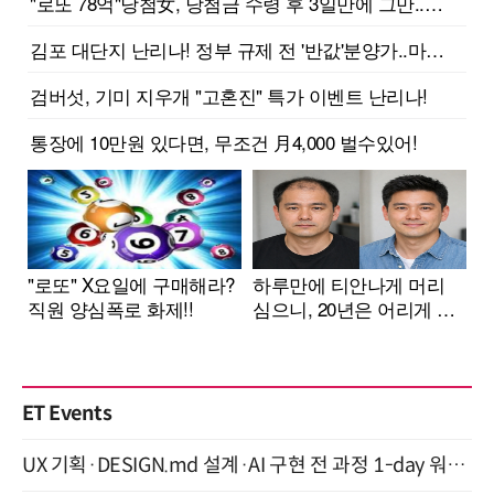
ET Events
UX 기획·DESIGN.md 설계·AI 구현 전 과정 1-day 워크숍 with Claude Code·Codex 9월 15일 개최