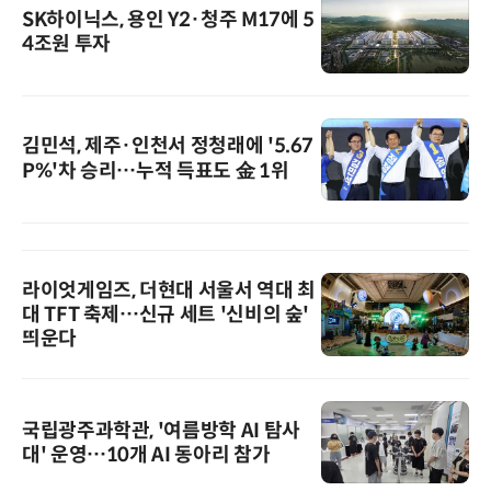
SK하이닉스, 용인 Y2·청주 M17에 5
4조원 투자
김민석, 제주·인천서 정청래에 '5.67
P%'차 승리…누적 득표도 金 1위
라이엇게임즈, 더현대 서울서 역대 최
대 TFT 축제…신규 세트 '신비의 숲'
띄운다
국립광주과학관, '여름방학 AI 탐사
대' 운영…10개 AI 동아리 참가