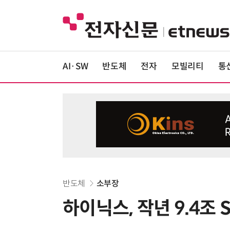
AI·SW
반도체
전자
모빌리티
통
반도체
소부장
하이닉스, 작년 9.4조