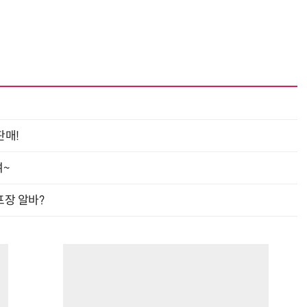
판매!
여~
프장 알바?