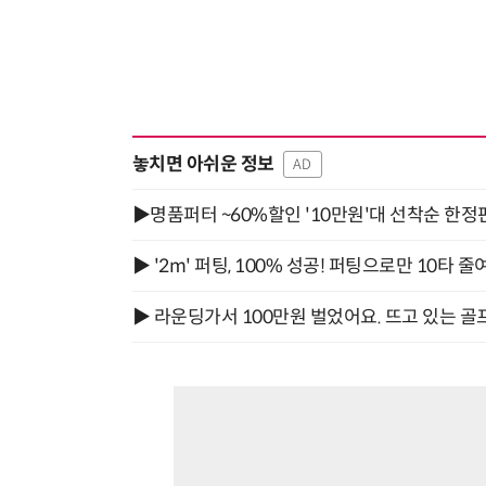
놓치면 아쉬운 정보
AD
▶명품퍼터 ~60%할인 '10만원'대 선착순 한정
▶ '2m' 퍼팅, 100% 성공! 퍼팅으로만 10타 줄
▶ 라운딩가서 100만원 벌었어요. 뜨고 있는 골