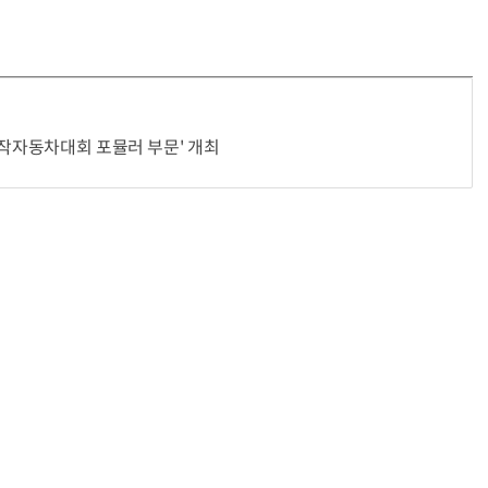
거미줄 쏘고 자동 회수까지…현실판 스파이더맨 웹 슈터
70년 만에 돌아온 시베리아호랑이…카자흐스탄 야생에 풀렸다
자작자동차대회 포뮬러 부문' 개최