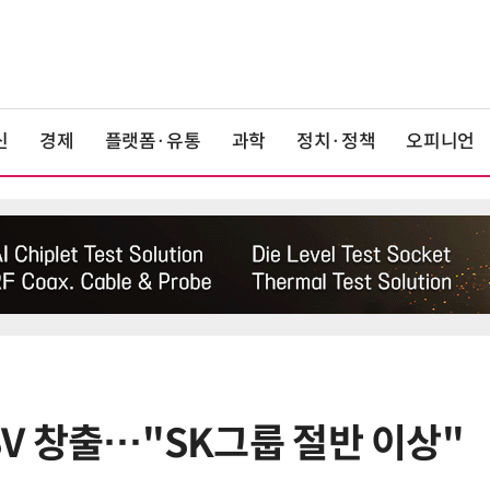
신
경제
플랫폼·유통
과학
정치·정책
오피니언
 SV 창출…"SK그룹 절반 이상"
6
[테크데이, 빛으로 通한다]<2>오이
솔루션, 광 통신 솔루션 수직 계열