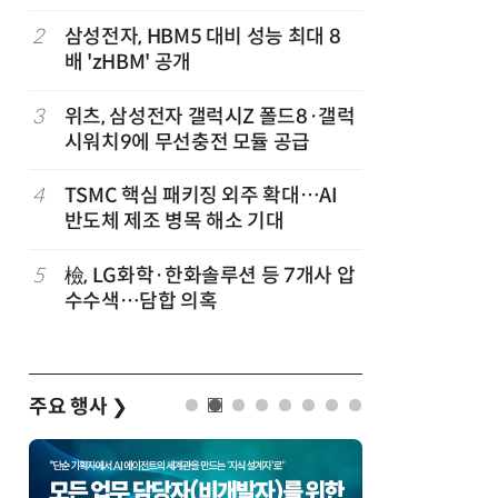
공
화…'실리
략'
2
삼성전자, HBM5 대비 성능 최대 8
7
“AI, 
배 'zHBM' 공개
문 '실리
이 개최
3
위츠, 삼성전자 갤럭시Z 폴드8·갤럭
8
AMD, 
시워치9에 무선충전 모듈 공급
분기 사상
4
TSMC 핵심 패키징 외주 확대…AI
9
[사설] 
반도체 제조 병목 해소 기대
여 대기업
차
5
檢, LG화학·한화솔루션 등 7개사 압
10
소프트피브
발
수수색…담합 의혹
원 구형 
과제 공식
주요 행사
❯