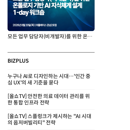
모든 업무 담당자(비개발자)를 위한 온톨로지 기반 AI 지식체계 설계 1-day 워크숍
BIZPLUS
누구나 AI로 디자인하는 시대…'인간 중
심 UX'의 새 기준을 묻다
[올쇼TV] 안전한 의료 데이터 관리를 위
한 통합 인프라 전략
[올쇼TV] 스플렁크가 제시하는 "AI 시대
의 옵저버빌리티" 전략