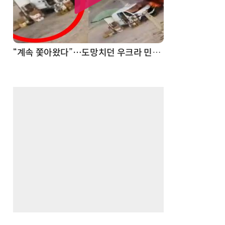
“계속 쫓아왔다”…도망치던 우크라 민간인 공격한 러 자폭 드론