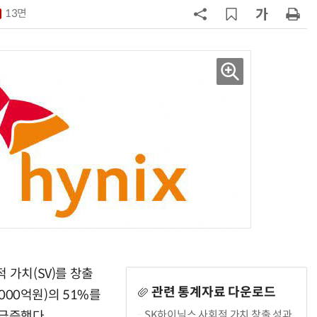
화…'실리콘 포토닉스·CPO 집중 
13면
략'
7
“AI, 빛으로 通한다”…25일 전자신
문 '실리콘 포토닉스·CPO' 테크데
이 개최
8
AMD, 데이터센터 매출 2배 급증…2
분기 사상 최대 매출
9
[사설] 차세대 전력반도체 R&D, 참
여 대기업 파격 혜택 줘라
10
소프트피브이·성균관대, 실내용 3
원 구형 태양전지 IEC 국제표준 개
과제 공식 승인
 가치(SV)를 창출
관련 통계자료 다운로드
4000억원)의 51%를
SK하이닉스 사회적 가치 창출 성과
 급증했다.