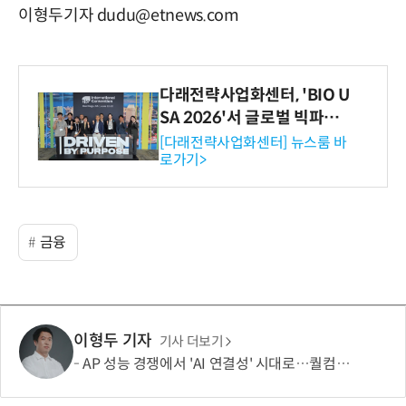
이형두기자 dudu@etnews.com
다래전략사업화센터, 'BIO U
SA 2026'서 글로벌 빅파마
와의 비즈니스 미팅 지원…K
[다래전략사업화센터] 뉴스룸 바
로가기>
-바이오 해외 진출 교두보 확
보
금융
이형두 기자
기사 더보기
AP 성능 경쟁에서 'AI 연결성' 시대로…퀄컴 영역 확장 본격화