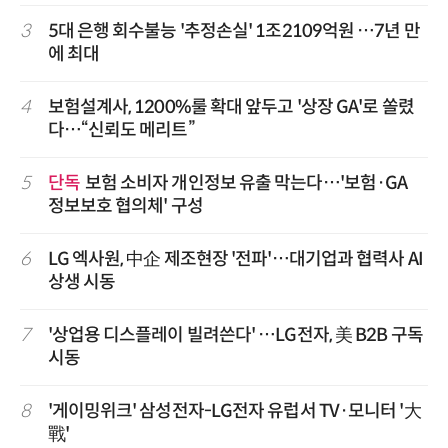
3
5대 은행 회수불능 '추정손실' 1조2109억원 …7년 만
에 최대
4
보험설계사, 1200%룰 확대 앞두고 '상장 GA'로 쏠렸
다…“신뢰도 메리트”
5
단독
보험 소비자 개인정보 유출 막는다…'보험·GA
정보보호 협의체' 구성
6
LG 엑사원, 中企 제조현장 '전파'…대기업과 협력사 AI
상생 시동
7
'상업용 디스플레이 빌려쓴다' …LG전자, 美 B2B 구독
시동
8
'게이밍위크' 삼성전자-LG전자 유럽서 TV·모니터 '大
戰'