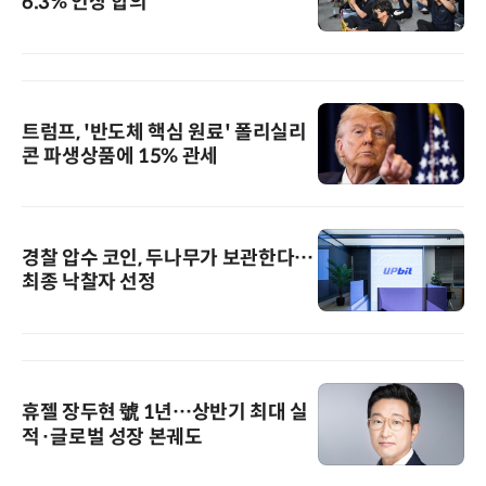
6.3% 인상 합의
트럼프, '반도체 핵심 원료' 폴리실리
콘 파생상품에 15% 관세
경찰 압수 코인, 두나무가 보관한다…
최종 낙찰자 선정
휴젤 장두현 號 1년…상반기 최대 실
적·글로벌 성장 본궤도