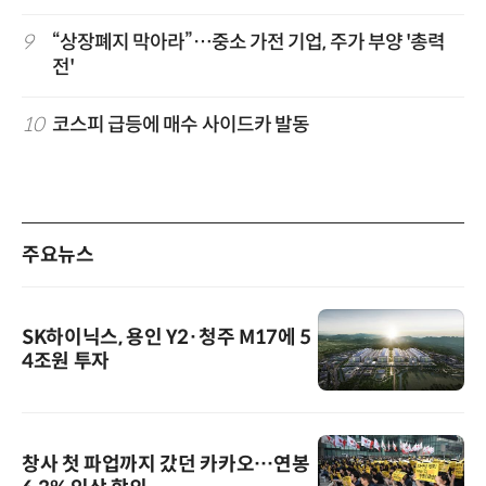
9
“상장폐지 막아라”…중소 가전 기업, 주가 부양 '총력
전'
10
코스피 급등에 매수 사이드카 발동
주요뉴스
SK하이닉스, 용인 Y2·청주 M17에 5
4조원 투자
창사 첫 파업까지 갔던 카카오…연봉