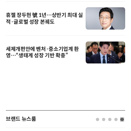
휴젤 장두현 號 1년…상반기 최대 실
적·글로벌 성장 본궤도
세제개편안에 벤처·중소기업계 환
영…“생태계 성장 기반 확충”
브랜드 뉴스룸