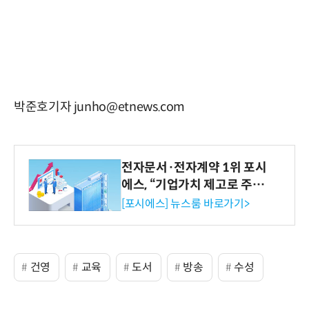
박준호기자 junho@etnews.com
전자문서·전자계약 1위 포시
에스, “기업가치 제고로 주주
환원 강화” 계획 공시
[포시에스] 뉴스룸 바로가기>
건영
교육
도서
방송
수성