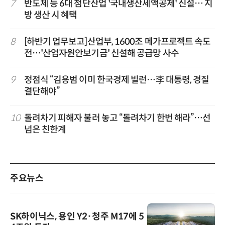
7
반도체 등 6대 첨단산업 '국내생산세액공제' 신설… 지
방 생산 시 혜택
8
[하반기 업무보고]산업부, 1600조 메가프로젝트 속도
전…'산업자원안보기금' 신설해 공급망 사수
9
정점식 “김용범 이미 한국경제 빌런…李 대통령, 경질
결단해야”
10
돌려차기 피해자 불러 놓고 “돌려차기 한번 해라”…선
넘은 친한계
주요뉴스
SK하이닉스, 용인 Y2·청주 M17에 5