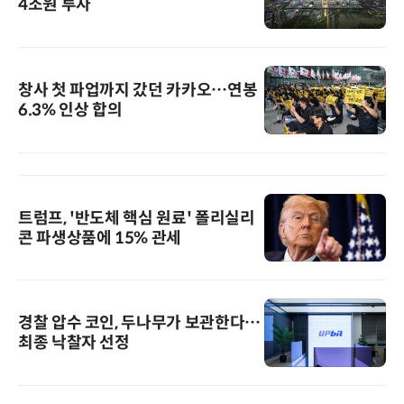
4조원 투자
창사 첫 파업까지 갔던 카카오…연봉
6.3% 인상 합의
트럼프, '반도체 핵심 원료' 폴리실리
콘 파생상품에 15% 관세
경찰 압수 코인, 두나무가 보관한다…
최종 낙찰자 선정