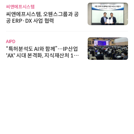
씨앤에프시스템
씨앤에프시스템, 오웬스그룹과 공
공 ERP·DX 사업 협력
AIPD
“특허분석도 AI와 함께”…IP산업
'AX' 시대 본격화, 지식재산처 1호
AI IP데이터분석사 탄생