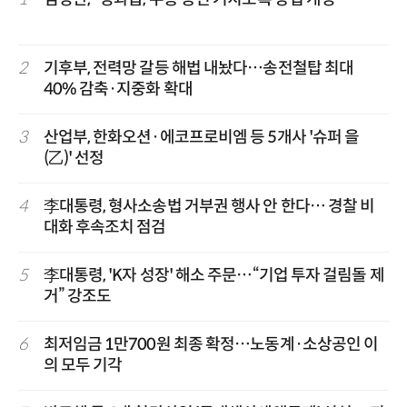
2
기후부, 전력망 갈등 해법 내놨다…송전철탑 최대
40% 감축·지중화 확대
3
산업부, 한화오션·에코프로비엠 등 5개사 '슈퍼 을
(乙)' 선정
4
李대통령, 형사소송법 거부권 행사 안 한다… 경찰 비
대화 후속조치 점검
5
李대통령, 'K자 성장' 해소 주문…“기업 투자 걸림돌 제
거” 강조도
6
최저임금 1만700원 최종 확정…노동계·소상공인 이
의 모두 기각