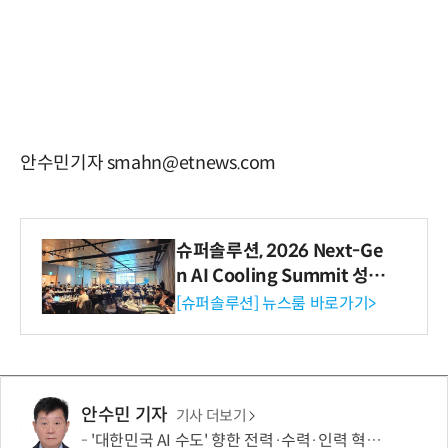
안수민기자 smahn@etnews.com
슈퍼솔루션, 2026 Next-Ge
n AI Cooling Summit 성황
리 성료
[슈퍼솔루션] 뉴스룸 바로가기>
안수민 기자
기사 더보기
'대한민국 AI 수도' 향한 전력·수력·인력 혁신 시동…'충남 3력 혁신 TF 회의 첫 개최