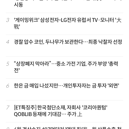
시동
3
'게이밍위크' 삼성전자-LG전자 유럽서 TV·모니터 '大
戰'
4
경찰 압수 코인, 두나무가 보관한다…최종 낙찰자 선정
5
“상장폐지 막아라”…중소 가전 기업, 주가 부양 '총력
전'
6
한은 금 매입 나섰지만…개인투자자는 금 투자 '외면'
7
[ET특징주] 한국첨단소재, 자회사 '코리아퀀텀'
QOBLIB 등재에 기대감… 주가 上