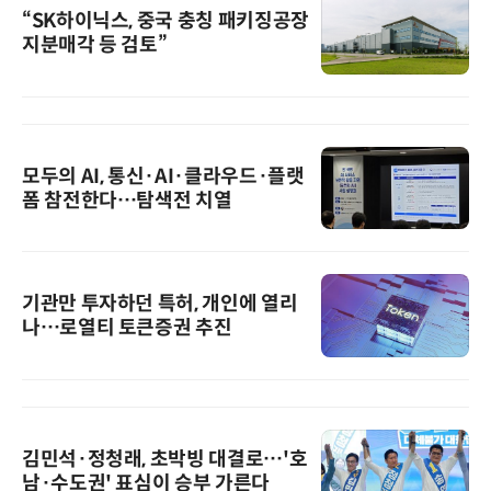
“SK하이닉스, 중국 충칭 패키징공장
지분매각 등 검토”
모두의 AI, 통신·AI·클라우드·플랫
폼 참전한다…탐색전 치열
기관만 투자하던 특허, 개인에 열리
나…로열티 토큰증권 추진
김민석·정청래, 초박빙 대결로…'호
남·수도권' 표심이 승부 가른다