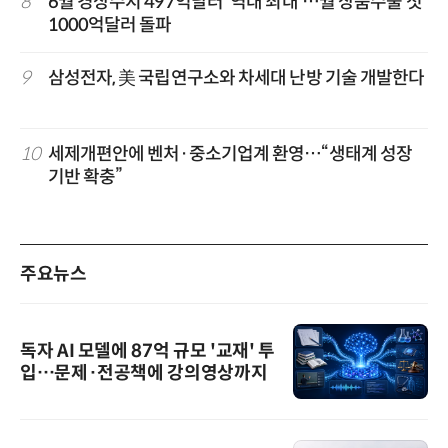
8
6월 경상수지 497억달러 '역대 최대'…월 상품수출 첫
1000억달러 돌파
9
삼성전자, 美 국립연구소와 차세대 난방 기술 개발한다
10
세제개편안에 벤처·중소기업계 환영…“생태계 성장
기반 확충”
주요뉴스
독자 AI 모델에 87억 규모 '교재' 투
입…문제·전공책에 강의영상까지