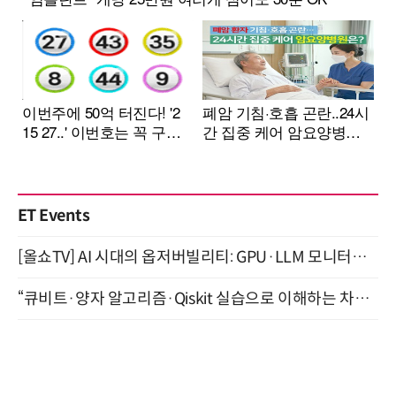
ET Events
[올쇼TV] AI 시대의 옵저버빌리티: GPU·LLM 모니터링부터 AI 기반 장애 대응까지 (8/11 생방송)
“큐비트·양자 알고리즘·Qiskit 실습으로 이해하는 차세대 컴퓨팅” (8/28)