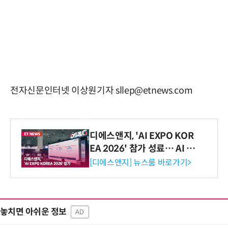
전자신문인터넷 이상원기자 sllep@etnews.com
디에스앤지, 'AI EXPO KOR
EA 2026' 참가 성료… AI 전
생애주기 아우르는 통합 솔루
[디에스앤지] 뉴스룸 바로가기>
션 선봬 [영상]
놓치면 아쉬운 정보
AD