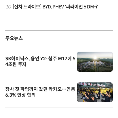
10
[신차 드라이브] BYD, PHEV '씨라이언 6 DM-i'
주요뉴스
SK하이닉스, 용인 Y2·청주 M17에 5
4조원 투자
창사 첫 파업까지 갔던 카카오…연봉
6.3% 인상 합의