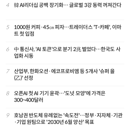
4
韓 AI리더십 공백 장기화… 글로벌 3강 동력 꺼져간다
5
1000원 커피·45㎝ 피자…트레이더스 'T-카페', 이마
트 첫 입점
6
中 통신사, 'AI 토큰'으로 분기 2兆 벌었다…한국도 사
업화 시동
7
산업부, 한화오션·에코프로비엠 등 5개사 '슈퍼 을
(乙)' 선정
8
오픈AI 첫 AI 기기 윤곽…'도넛 모양'에 가격은
300~400달러
9
호남권 반도체 유례없는 '속도전'…정부·지자체·기관
·기업 원팀으로 '2030년 6월 양산' 목표