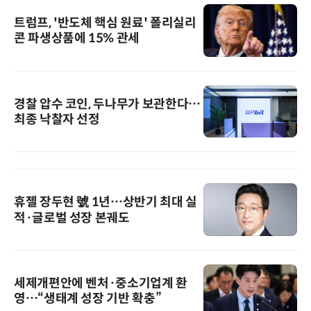
트럼프, '반도체 핵심 원료' 폴리실리
콘 파생상품에 15% 관세
경찰 압수 코인, 두나무가 보관한다…
최종 낙찰자 선정
휴젤 장두현 號 1년…상반기 최대 실
적·글로벌 성장 본궤도
세제개편안에 벤처·중소기업계 환
영…“생태계 성장 기반 확충”