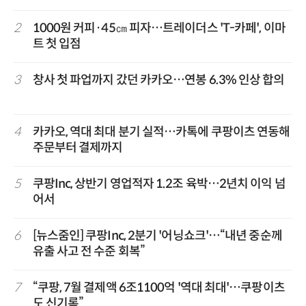
2
1000원 커피·45㎝ 피자…트레이더스 'T-카페', 이마
트 첫 입점
3
창사 첫 파업까지 갔던 카카오…연봉 6.3% 인상 합의
4
카카오, 역대 최대 분기 실적…카톡에 쿠팡이츠 연동해
주문부터 결제까지
5
쿠팡Inc, 상반기 영업적자 1.2조 육박…2년치 이익 넘
어서
6
[뉴스줌인] 쿠팡Inc, 2분기 '어닝쇼크'…“내년 중순께
유출 사고 전 수준 회복”
7
“쿠팡, 7월 결제액 6조1100억 '역대 최대'…쿠팡이츠
도 신기록”