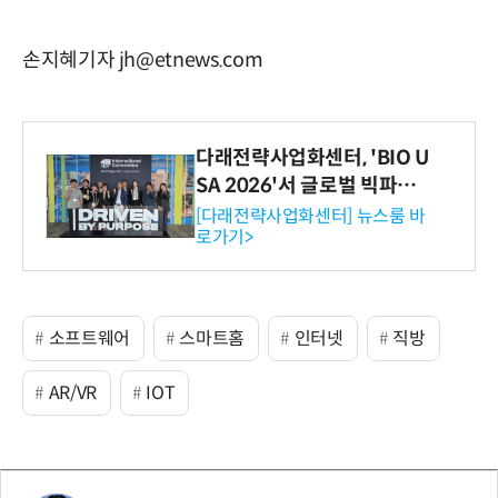
손지혜기자 jh@etnews.com
다래전략사업화센터, 'BIO U
SA 2026'서 글로벌 빅파마
와의 비즈니스 미팅 지원…K
[다래전략사업화센터] 뉴스룸 바
로가기>
-바이오 해외 진출 교두보 확
보
소프트웨어
스마트홈
인터넷
직방
AR/VR
IOT