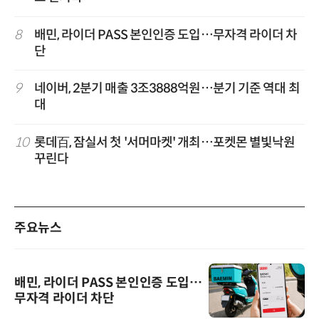
8
배민, 라이더 PASS 본인인증 도입…무자격 라이더 차
단
9
네이버, 2분기 매출 3조3888억원…분기 기준 역대 최
대
10
롯데百, 잠실서 첫 '서머마켓' 개최…포켓몬 별빛낙원
꾸린다
주요뉴스
배민, 라이더 PASS 본인인증 도입…
무자격 라이더 차단