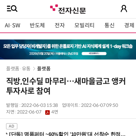
AI·SW
반도체
전자
모빌리티
통신
경제
플랫폼·유통
플랫폼
직방,인수딜 마무리…새마을금고 앵커
투자사로 참여
발행일 : 2022-06-03 15:38
업데이트 : 2022-06-07 09:50
지면 :
2022-06-07
4면
[단독] 명품퍼터 ~60%할인 '10만원'대 선착순 한정판매!