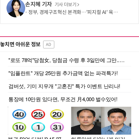
손지혜 기자
기사 더보기
정부, 경제구조혁신 본격화…'피지컬 AI' 육성·국가자산 관리체계 개편
놓치면 아쉬운 정보
AD