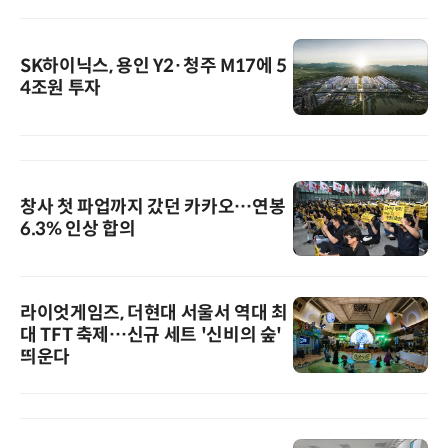
SK하이닉스, 용인 Y2·청주 M17에 5
4조원 투자
창사 첫 파업까지 갔던 카카오…연봉
6.3% 인상 합의
라이엇게임즈, 더현대 서울서 역대 최
대 TFT 축제…신규 세트 '신비의 숲'
띄운다