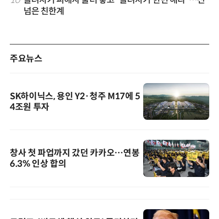
넘은 친한계
주요뉴스
SK하이닉스, 용인 Y2·청주 M17에 5
4조원 투자
창사 첫 파업까지 갔던 카카오…연봉
6.3% 인상 합의