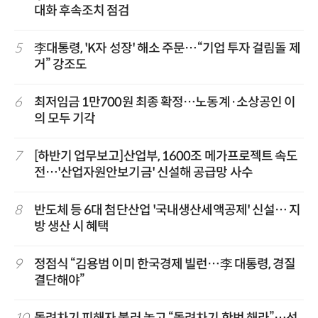
대화 후속조치 점검
5
李대통령, 'K자 성장' 해소 주문…“기업 투자 걸림돌 제
거” 강조도
6
최저임금 1만700원 최종 확정…노동계·소상공인 이
의 모두 기각
7
[하반기 업무보고]산업부, 1600조 메가프로젝트 속도
전…'산업자원안보기금' 신설해 공급망 사수
8
반도체 등 6대 첨단산업 '국내생산세액공제' 신설… 지
방 생산 시 혜택
9
정점식 “김용범 이미 한국경제 빌런…李 대통령, 경질
결단해야”
10
돌려차기 피해자 불러 놓고 “돌려차기 한번 해라”…선