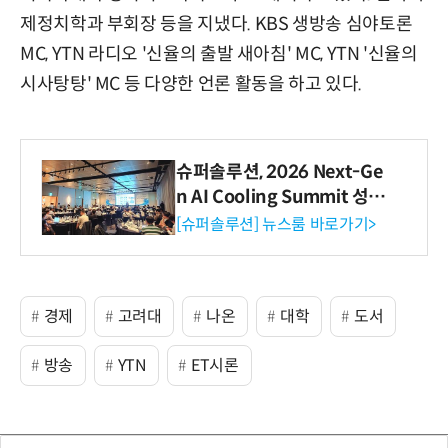
제정치학과 부회장 등을 지냈다. KBS 생방송 심야토론
MC, YTN 라디오 '신율의 출발 새아침' MC, YTN '신율의
시사탕탕' MC 등 다양한 언론 활동을 하고 있다.
슈퍼솔루션, 2026 Next-Ge
n AI Cooling Summit 성황
리 성료
[슈퍼솔루션] 뉴스룸 바로가기>
경제
고려대
나온
대학
도서
방송
YTN
ET시론