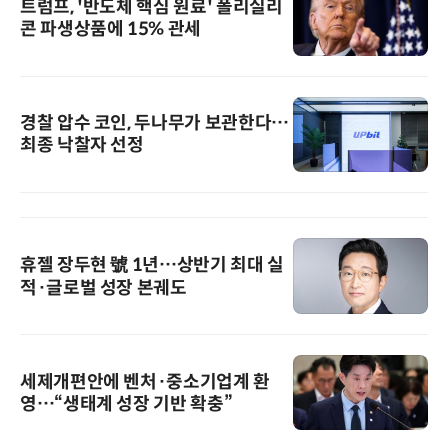
트럼프, '반도체 핵심 원료' 폴리실리
콘 파생상품에 15% 관세
경찰 압수 코인, 두나무가 보관한다…
최종 낙찰자 선정
휴젤 장두현 號 1년…상반기 최대 실
적·글로벌 성장 본궤도
세제개편안에 벤처·중소기업계 환
영…“생태계 성장 기반 확충”