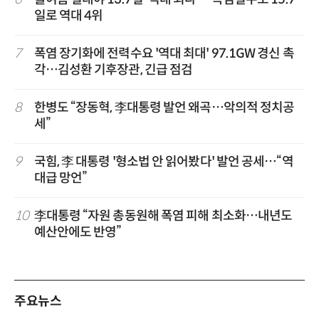
일로 역대 4위
7
폭염 장기화에 전력수요 '역대 최대' 97.1GW 경신 촉
각…김성환 기후장관, 긴급 점검
8
한병도 “장동혁, 李대통령 발언 왜곡…악의적 정치공
세”
9
국힘, 李 대통령 '형소법 안 읽어봤다' 발언 공세…“역
대급 망언”
10
李대통령 “자원 총동원해 폭염 피해 최소화…내년도
예산안에도 반영”
주요뉴스