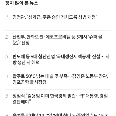
정치 많이 본 뉴스
1
김정관, “성과급, 주총 승인 거치도록 상법 개정”
2
산업부, 한화오션·에코프로비엠 등 5개사 '슈퍼 을
(乙)' 선정
3
반도체 등 6대 첨단산업 '국내생산세액공제' 신설… 지
방 생산 시 혜택
4
활주로 50℃ 넘는데 쉴 곳 부족…김영훈 노동부 장관,
김포공항 불시점검
5
정점식 “김용범 이미 한국경제 빌런…李 대통령, 경질
결단해야”
6
올여름 열대야 13.7일 '역대 최다'…폭염일수도 15.7