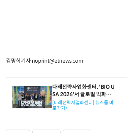
김명희기자 noprint@etnews.com
다래전략사업화센터, 'BIO U
SA 2026'서 글로벌 빅파마
와의 비즈니스 미팅 지원…K
[다래전략사업화센터] 뉴스룸 바
로가기>
-바이오 해외 진출 교두보 확
보