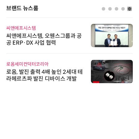
브랜드 뉴스룸
씨앤에프시스템
씨앤에프시스템, 오웬스그룹과 공
공 ERP·DX 사업 협력
로옴세미컨덕터코리아
로옴, 발진 출력 4배 높인 2세대 테
라헤르츠파 발진 디바이스 개발