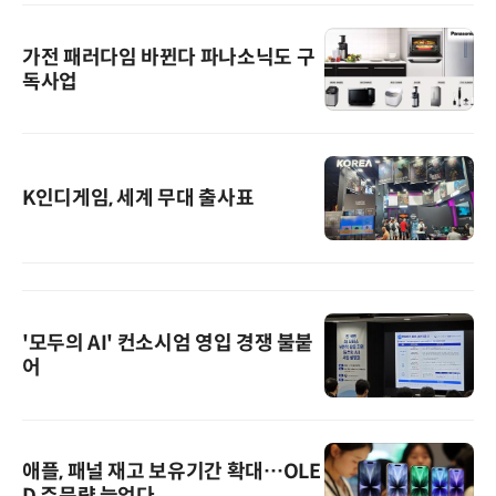
가전 패러다임 바뀐다 파나소닉도 구
독사업
K인디게임, 세계 무대 출사표
'모두의 AI' 컨소시엄 영입 경쟁 불붙
어
애플, 패널 재고 보유기간 확대…OLE