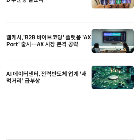
D 주문량 늘었다
웹케시,'B2B 바이브코딩' 플랫폼 'AX
Port' 출시…AX 시장 본격 공략
AI 데이터센터, 전력반도체 업계 '새
먹거리' 급부상