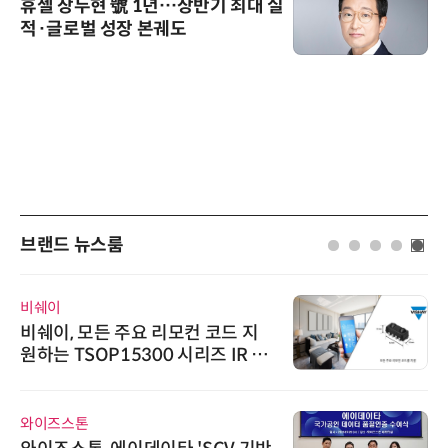
휴젤 장두현 號 1년…상반기 최대 실
적·글로벌 성장 본궤도
브랜드 뉴스룸
디에스앤지
주요 리모컨 코드 지
디에스앤지, 'AI E
5300 시리즈 IR 수
26' 참가 성료… 
우르는 통합 솔루
슈퍼솔루션