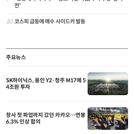
전'
10
코스피 급등에 매수 사이드카 발동
주요뉴스
SK하이닉스, 용인 Y2·청주 M17에 5
4조원 투자
창사 첫 파업까지 갔던 카카오…연봉
6.3% 인상 합의