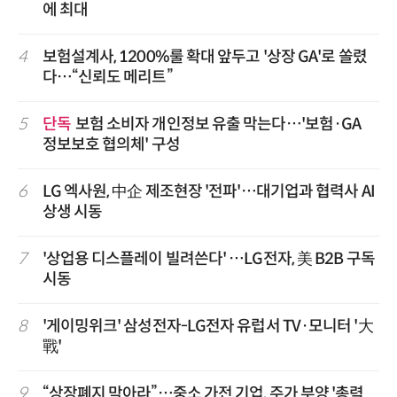
에 최대
4
보험설계사, 1200%룰 확대 앞두고 '상장 GA'로 쏠렸
다…“신뢰도 메리트”
5
단독
보험 소비자 개인정보 유출 막는다…'보험·GA
정보보호 협의체' 구성
6
LG 엑사원, 中企 제조현장 '전파'…대기업과 협력사 AI
상생 시동
7
'상업용 디스플레이 빌려쓴다' …LG전자, 美 B2B 구독
시동
8
'게이밍위크' 삼성전자-LG전자 유럽서 TV·모니터 '大
戰'
9
“상장폐지 막아라”…중소 가전 기업, 주가 부양 '총력