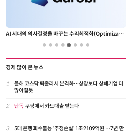
AI 시대의 의사결정을 바꾸는 수리최적화(Optimization): 실제 산업 적용 사례와 활용 전략
AI 핀옵스 실전 세미나:
경제 많이 본 뉴스
1
올해 코스닥 퇴출러시 본격화…상장보다 상폐기업 더
많아질듯
2
단독
쿠팡에서 카드대출 받는다
3
5대 은행 회수불능 '추정손실' 1조2109억원 …7년 만