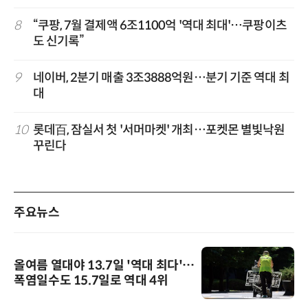
8
“쿠팡, 7월 결제액 6조1100억 '역대 최대'…쿠팡이츠
도 신기록”
9
네이버, 2분기 매출 3조3888억원…분기 기준 역대 최
대
10
롯데百, 잠실서 첫 '서머마켓' 개최…포켓몬 별빛낙원
꾸린다
주요뉴스
올여름 열대야 13.7일 '역대 최다'…
폭염일수도 15.7일로 역대 4위