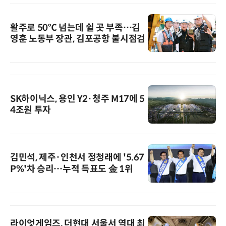
활주로 50℃ 넘는데 쉴 곳 부족…김
영훈 노동부 장관, 김포공항 불시점검
SK하이닉스, 용인 Y2·청주 M17에 5
4조원 투자
김민석, 제주·인천서 정청래에 '5.67
P%'차 승리…누적 득표도 金 1위
라이엇게임즈, 더현대 서울서 역대 최