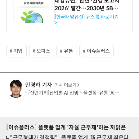
태양유전, '안전·환경 보고서
2026' 발간…2030년 SBT
수준 온실가스 감축 추진
[한국태양유전] 뉴스룸 바로가기
>
기업
오피스
유통
이슈플러스
민경하 기자
기사 더보기
[신년기획]산업별 AI 전망 - 플랫폼·유통 'AI 에이전트 시대' 개막
[이슈플러스]
플랫폼 업계 '자율 근무제'하는 까닭은
"근무형태가 경쟁력"...플랫폼 업계, 新 근무제 띄운다