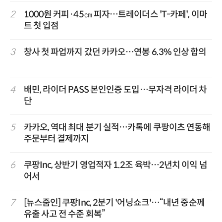
2
1000원 커피·45㎝ 피자…트레이더스 'T-카페', 이마
트 첫 입점
3
창사 첫 파업까지 갔던 카카오…연봉 6.3% 인상 합의
4
배민, 라이더 PASS 본인인증 도입…무자격 라이더 차
단
5
카카오, 역대 최대 분기 실적…카톡에 쿠팡이츠 연동해
주문부터 결제까지
6
쿠팡Inc, 상반기 영업적자 1.2조 육박…2년치 이익 넘
어서
7
[뉴스줌인] 쿠팡Inc, 2분기 '어닝쇼크'…“내년 중순께
유출 사고 전 수준 회복”