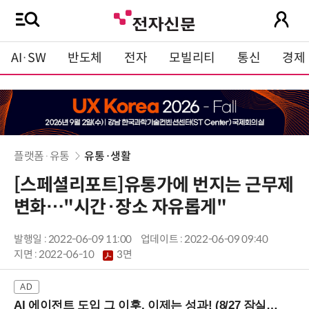
AI·SW
반도체
전자
모빌리티
통신
경제
플랫폼·유통
유통·생활
[스페셜리포트]유통가에 번지는 근무제
변화…"시간·장소 자유롭게"
발행일 : 2022-06-09 11:00
업데이트 : 2022-06-09 09:40
지면 :
2022-06-10
3면
AI 에이전트 도입 그 이후, 이제는 성과! (8/27 잠실역)