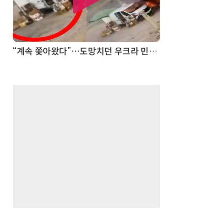
“계속 쫓아왔다”…도망치던 우크라 민간인 공격한 러 자폭 드론