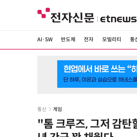
AI·SW
반도체
전자
모빌리티
통
통신
게임
"톰 크루즈, 그저 감탄할