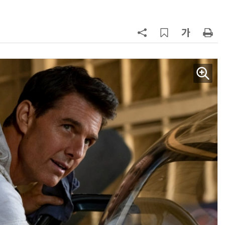
7
중고폰 안심 인증 50곳 돌파…고객
불안 줄였지만 '홍보 부족' 과제
8
뉴스는 그냥 써도 된다?…법원, 방송
뉴스 무단 사용에 첫 제동
9
[ET톡] 방미통위의 빈 의자
10
[ET단상] 피지컬 AI 시대, 우리 모델
은 무엇을 준비해야 하나