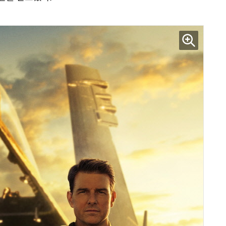
거미줄 쏘고 자동 회수까지…현실판 스파이더맨 웹 슈터
70년 만에 돌아온 시베리아호랑이…카자흐스탄 야생에 풀렸다