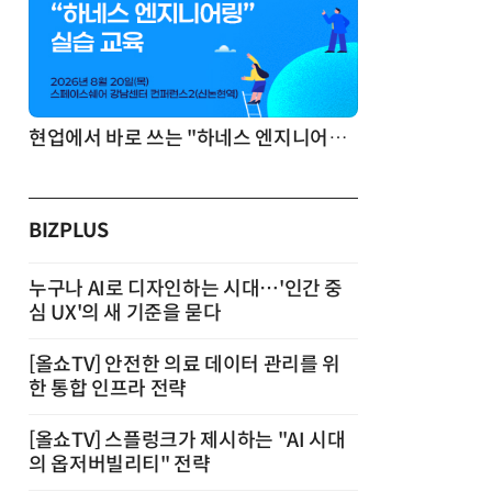
기반 정리·리서치·보고 자동화
현업에서 바로 쓰는 "하네스 엔지니어링" 실습 교육
BIZPLUS
누구나 AI로 디자인하는 시대…'인간 중
심 UX'의 새 기준을 묻다
[올쇼TV] 안전한 의료 데이터 관리를 위
한 통합 인프라 전략
[올쇼TV] 스플렁크가 제시하는 "AI 시대
의 옵저버빌리티" 전략