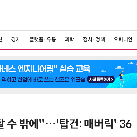
신
경제
플랫폼·유통
과학
정치·정책
오피니언
 수 밖에"…'탑건: 매버릭' 36
6
K위성망 2035년까지 512기 띄운