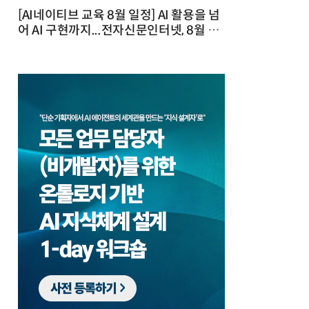
[AI네이티브 교육 8월 일정] AI 활용을 넘
어 AI 구현까지...전자신문인터넷, 8월 실
전 교육·워크숍 개최 발행일 : 2026-07-
23 10:46