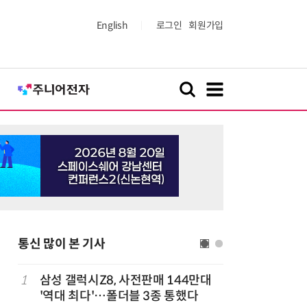
English
로그인
회원가입
통신 많이 본 기사
다
1
삼성 갤럭시Z8, 사전판매 144만대
6
K위성망 
'역대 최다'…폴더블 3종 통했다