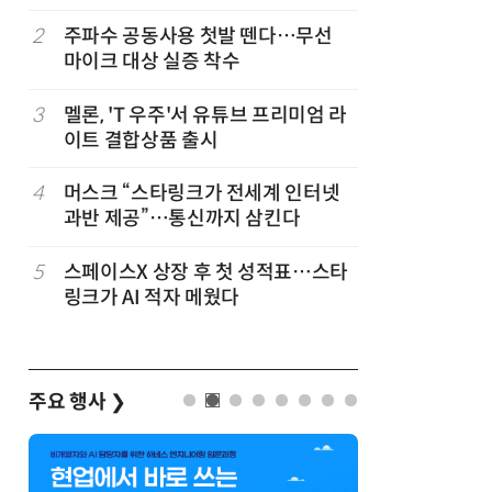
2
주파수 공동사용 첫발 뗀다…무선
7
중고폰 안
마이크 대상 실증 착수
불안 줄였
3
멜론, 'T 우주'서 유튜브 프리미엄 라
8
뉴스는 그
이트 결합상품 출시
뉴스 무단
4
머스크 “스타링크가 전세계 인터넷
9
[ET톡]
과반 제공”…통신까지 삼킨다
5
스페이스X 상장 후 첫 성적표…스타
10
[ET단상]
링크가 AI 적자 메웠다
은 무엇을
주요 행사
❯