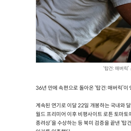
‘탑건: 매버릭
36년 만에 속편으로 돌아온 ‘탑건: 매버릭’이
계속된 연기로 이달 22일 개봉하는 국내와 
월드 프리미어 이후 비평사이트 로튼 토마토에
종려상’을 수상하는 등 북미 검증을 끝낸 ‘탑