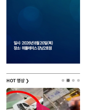
HOT 영상
❯