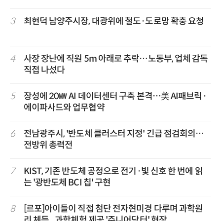
3
최현덕 남양주시장, 대광위에 철도·도로망 확충 요청
4
사장 장난에 직원 5m 아래로 추락…노동부, 업체 감독
직접 나섰다
5
장성에 20㎿ AI 데이터센터 구축 본격…美 AI패브릭·
에이파사드와 업무협약
6
전남광주시, '반도체 클러스터 지정' 긴급 점검회의…
전방위 총력전
7
KIST, 기존 반도체 공정으로 전기·빛 신호 한 번에 읽
는 '광반도체 BCI 칩' 구현
8
[르포]아이들이 직접 첨단 전자현미경 다루며 과학원
리 체득...과학체험 제공 '주니어닥터' 현장