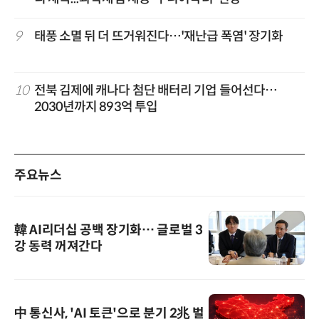
9
태풍 소멸 뒤 더 뜨거워진다…'재난급 폭염' 장기화
10
전북 김제에 캐나다 첨단 배터리 기업 들어선다…
2030년까지 893억 투입
주요뉴스
韓 AI리더십 공백 장기화… 글로벌 3
강 동력 꺼져간다
中 통신사, 'AI 토큰'으로 분기 2兆 벌