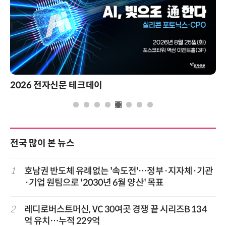
2026 전자신문 테크데이
전국 많이 본 뉴스
1
호남권 반도체 유례없는 '속도전'…정부·지자체·기관
·기업 원팀으로 '2030년 6월 양산' 목표
2
레디로버스트머신, VC 30여곳 경쟁 끝 시리즈B 134
억 유치…누적 229억