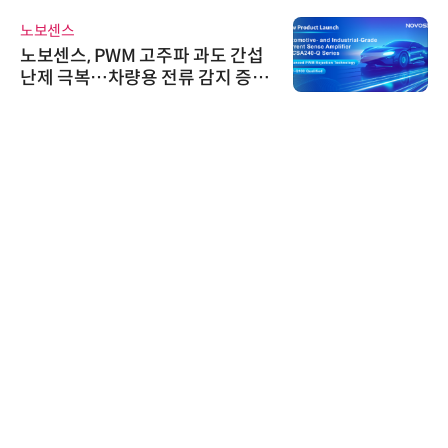
노보센스
노보센스, PWM 고주파 과도 간섭
난제 극복…차량용 전류 감지 증폭
기