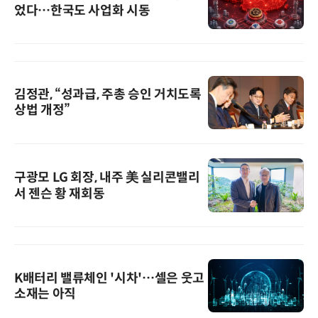
었다…한국도 사업화 시동
김정관, “성과급, 주총 승인 거치도록
상법 개정”
구광모 LG 회장, 내주 美 실리콘밸리
서 젠슨 황 재회동
K배터리 밸류체인 '시차'…셀은 웃고
소재는 아직