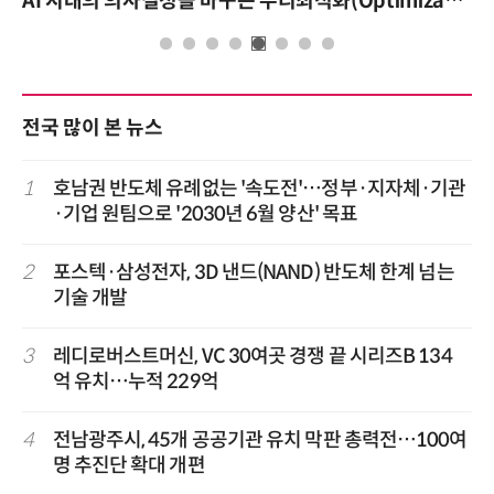
AI 시대의 의사결정을 바꾸는 수리최적화(Optimization): 실제 산업 적용 사례와 활용 전략
전국 많이 본 뉴스
1
호남권 반도체 유례없는 '속도전'…정부·지자체·기관
·기업 원팀으로 '2030년 6월 양산' 목표
2
포스텍·삼성전자, 3D 낸드(NAND) 반도체 한계 넘는
기술 개발
3
레디로버스트머신, VC 30여곳 경쟁 끝 시리즈B 134
억 유치…누적 229억
4
전남광주시, 45개 공공기관 유치 막판 총력전…100여
명 추진단 확대 개편