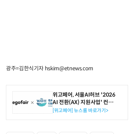
광주=김한식기자 hskim@etnews.com
위고페어, 서울AI허브 '2026
AI 전환(AX) 지원사업' 컨소
시엄 선정
[위고페어] 뉴스룸 바로가기>