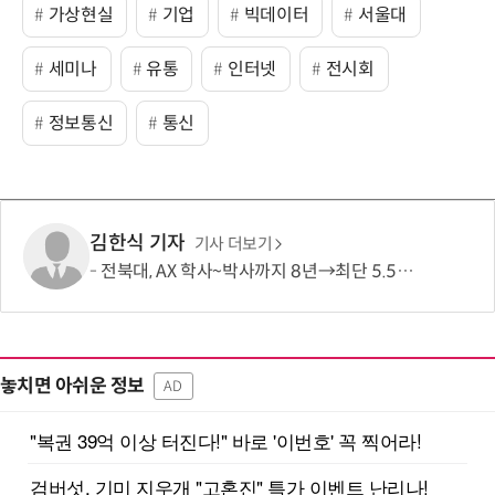
가상현실
기업
빅데이터
서울대
세미나
유통
인터넷
전시회
정보통신
통신
김한식 기자
기사 더보기
전북대, AX 학사~박사까지 8년→최단 5.5년 가능…톱 100 AI 특화대학원 도약도
놓치면 아쉬운 정보
AD