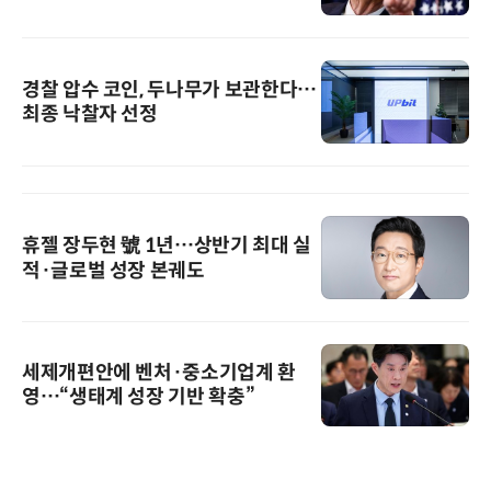
경찰 압수 코인, 두나무가 보관한다…
최종 낙찰자 선정
휴젤 장두현 號 1년…상반기 최대 실
적·글로벌 성장 본궤도
세제개편안에 벤처·중소기업계 환
영…“생태계 성장 기반 확충”