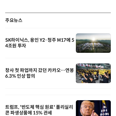
주요뉴스
SK하이닉스, 용인 Y2·청주 M17에 5
4조원 투자
창사 첫 파업까지 갔던 카카오…연봉
6.3% 인상 합의
트럼프, '반도체 핵심 원료' 폴리실리
콘 파생상품에 15% 관세