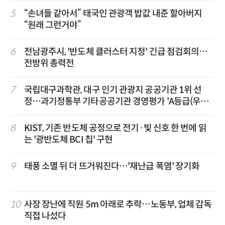
5
“손녀들 같아서” 태국인 관광객 밥값 내준 할아버지
“원래 그런거야”
6
전남광주시, '반도체 클러스터 지정' 긴급 점검회의…
전방위 총력전
7
국립대구과학관, 대구 인기 관광지 공공기관 1위 선
정…과기정통부 기타공공기관 경영평가 'A등급(우수)'
겹경사
8
KIST, 기존 반도체 공정으로 전기·빛 신호 한 번에 읽
는 '광반도체 BCI 칩' 구현
9
태풍 소멸 뒤 더 뜨거워진다…'재난급 폭염' 장기화
10
사장 장난에 직원 5m 아래로 추락…노동부, 업체 감독
직접 나섰다