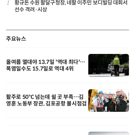
1
황규돈 수원 팔달구청장, 네팔 이주민 보디빌딩 대회서
선수 격려·시상
주요뉴스
올여름 열대야 13.7일 '역대 최다'…
폭염일수도 15.7일로 역대 4위
활주로 50℃ 넘는데 쉴 곳 부족…김
영훈 노동부 장관, 김포공항 불시점검