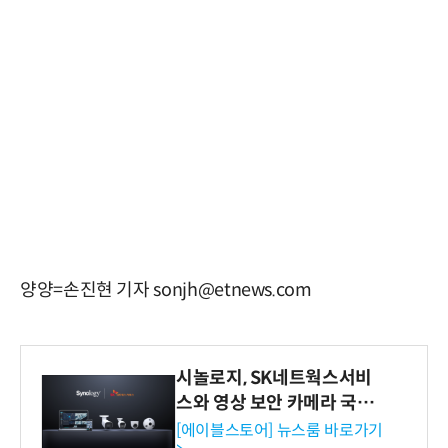
양양=손진현 기자 sonjh@etnews.com
시놀로지, SK네트웍스서비
스와 영상 보안 카메라 국내
독점 판매 파트너십 체결
[에이블스토어] 뉴스룸 바로가기