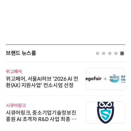
브랜드 뉴스룸
다래전략사업화센터
다래전략사업화센터, 'BIO USA 2
026'서 글로벌 빅파마와의 비즈니
스 미팅 지원…K-바이오 해외 진출
교두보 확보
비쉐이
비쉐이, 모든 주요 리모컨 코드 지
원하는 TSOP15300 시리즈 IR 수
신기 출시