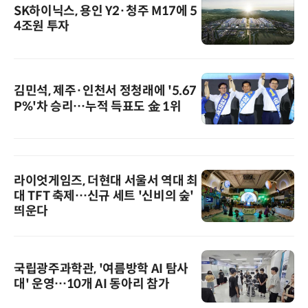
SK하이닉스, 용인 Y2·청주 M17에 5
4조원 투자
김민석, 제주·인천서 정청래에 '5.67
P%'차 승리…누적 득표도 金 1위
라이엇게임즈, 더현대 서울서 역대 최
대 TFT 축제…신규 세트 '신비의 숲'
띄운다
국립광주과학관, '여름방학 AI 탐사
대' 운영…10개 AI 동아리 참가