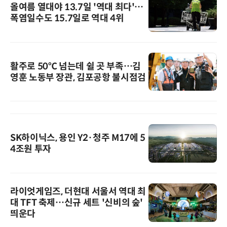
올여름 열대야 13.7일 '역대 최다'…
폭염일수도 15.7일로 역대 4위
활주로 50℃ 넘는데 쉴 곳 부족…김
영훈 노동부 장관, 김포공항 불시점검
SK하이닉스, 용인 Y2·청주 M17에 5
4조원 투자
라이엇게임즈, 더현대 서울서 역대 최
대 TFT 축제…신규 세트 '신비의 숲'
띄운다