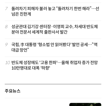
7
돌려차기 피해자 불러 놓고 “돌려차기 한번 해라”…선
넘은 친한계
8
성균관대 김기강 센터장·이영희 교수, 차세대 반도체
분야 전문서 세계적 출판사서 발간
9
국힘, 李 대통령 '형소법 안 읽어봤다' 발언 공세…“역
대급 망언”
10
반도체 성장에도 '고용 한파'…올해 취업자 증가 전망
10만명대로 대폭 '하향'
주요뉴스