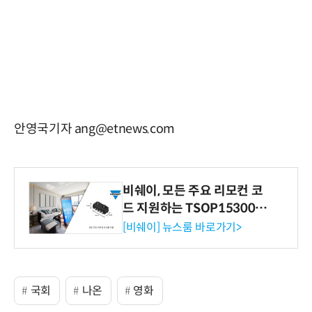
안영국기자 ang@etnews.com
비쉐이, 모든 주요 리모컨 코
드 지원하는 TSOP15300 시
리즈 IR 수신기 출시
[비쉐이] 뉴스룸 바로가기>
국회
나온
영화