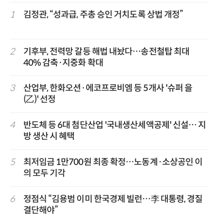
1
김정관, “성과급, 주총 승인 거치도록 상법 개정”
2
기후부, 전력망 갈등 해법 내놨다…송전철탑 최대
40% 감축·지중화 확대
3
산업부, 한화오션·에코프로비엠 등 5개사 '슈퍼 을
(乙)' 선정
4
반도체 등 6대 첨단산업 '국내생산세액공제' 신설… 지
방 생산 시 혜택
5
최저임금 1만700원 최종 확정…노동계·소상공인 이
의 모두 기각
6
정점식 “김용범 이미 한국경제 빌런…李 대통령, 경질
결단해야”