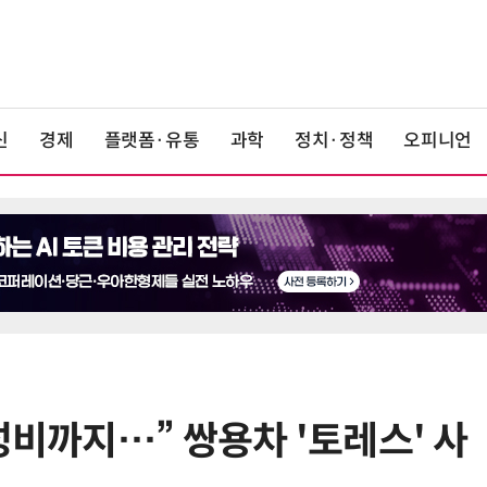
신
경제
플랫폼·유통
과학
정치·정책
오피니언
성비까지…” 쌍용차 '토레스' 사
6
[테크 차이나] 배터리 교체비가 찻값
넘었다…中 전기차 재활용 체계 시