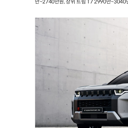
만~2740만원, 상위 트림 T7 2990만~30