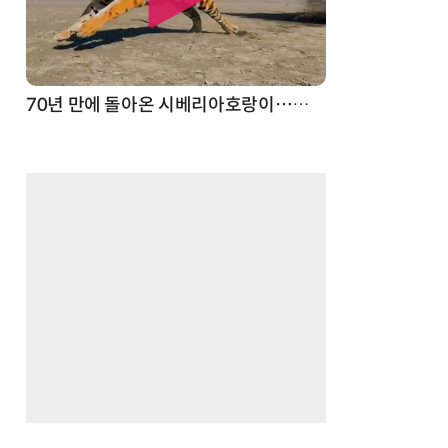
스파이더맨 웹 슈터
70년 만에 돌아온 시베리아호랑이…카자흐스탄 야생에 풀렸다