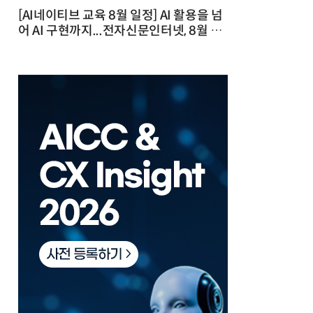
[AI네이티브 교육 8월 일정] AI 활용을 넘
어 AI 구현까지...전자신문인터넷, 8월 실
전 교육·워크숍 개최 발행일 : 2026-07-
23 10:46