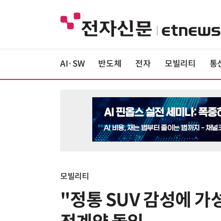
AI·SW
반도체
전자
모빌리티
통
모빌리티
"정통 SUV 감성에 가