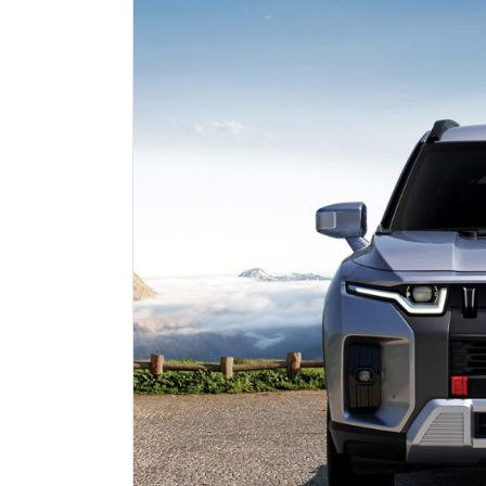
모든 업무 담당자(비개발자)를 위한 온톨로지 기반 AI 지식체계 설계 1-day 워크숍