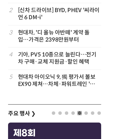
험대
2
[신차 드라이브] BYD, PHEV '씨라이
7
테슬라, 
언 6 DM-i'
치
3
현대차, '디 올뉴 아반떼' 계약 돌
8
중국산 車
입…가격은 2398만원부터
고 1위
4
기아, PV5 10종으로 늘린다…전기
9
제네시스-
차 구매·교체 지원금·할인 혜택
1만마일 
5
현대차 아이오닉 9, 獨 평가서 볼보
10
대한항공, 
EX90 제쳐…차체·파워트레인 '우
발…국산
위'
주요 행사
❯