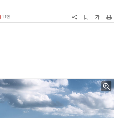
험대
7
테슬라, 6개월 연속 수입차 1위 질주
11면
8
중국산 車 수입 1년 새 2배…獨 제
고 1위
9
제네시스-대한항공, 전기차 구매 시
1만마일 쏜다
10
대한항공, 美 아처와 '군용 AAM' 개
발…국산화 발판