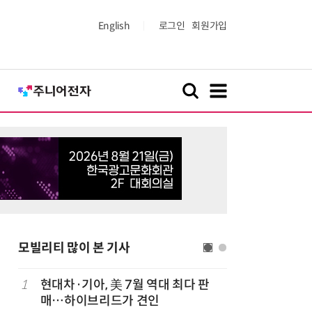
English
로그인
회원가입
모빌리티 많이 본 기사
1
현대차·기아, 美 7월 역대 최다 판
6
[테크 차
매…하이브리드가 견인
넘었다…中