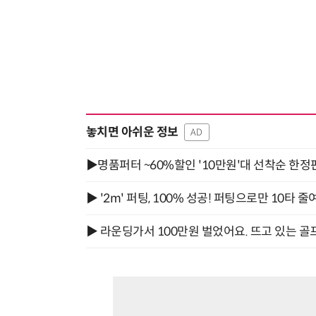
놓치면 아쉬운 정보
AD
▶명품퍼터 ~60%할인 '10만원'대 선착순 한정
▶ '2m' 퍼팅, 100% 성공! 퍼팅으로만 10타 줄
▶ 라운딩가서 100만원 벌었어요. 뜨고 있는 골