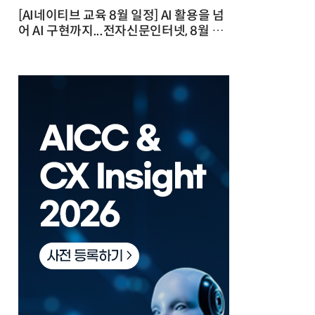
[AI네이티브 교육 8월 일정] AI 활용을 넘
어 AI 구현까지...전자신문인터넷, 8월 실
전 교육·워크숍 개최 발행일 : 2026-07-
23 10:46