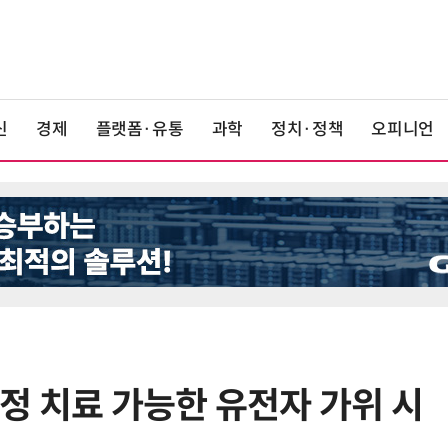
신
경제
플랫폼·유통
과학
정치·정책
오피니언
 교정 치료 가능한 유전자 가위 시
6
KIST, 기존 반도체 공정으로 전기·
빛 신호 한 번에 읽는 '광반도체 BCI