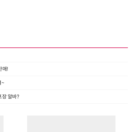
판매!
여~
프장 알바?