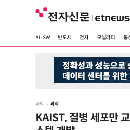
AI·SW
반도체
전자
모빌리티
통
과학
과학
KAIST, 질병 세포만