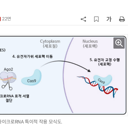
칩' 구현
7
[K-과학인재 고등학생 캠프] 반도체
·바이오 실험에 더위도 잊었다…
22면
“내년 2기로 이어집니다”
8
“망막 찍자 심혈관 고위험 판정”…
부, 첨단 의료 AI 임상 확산 지원
9
[르포]아이들이 직접 첨단 전자현미
경 다루며 과학원리 체득...과학체험
제공 '주니어닥터' 현장
10
다누리, 스페이스X 팰컨9 달 충돌 전
후 포착
마이크로RNA 특이적 작용 모식도.