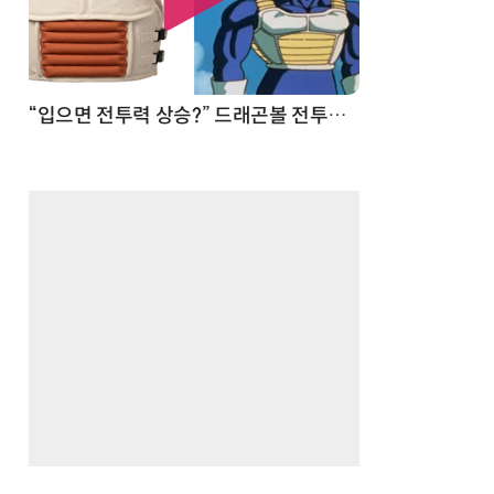
 순간
“입으면 전투력 상승?” 드래곤볼 전투복 닮은 중량조끼