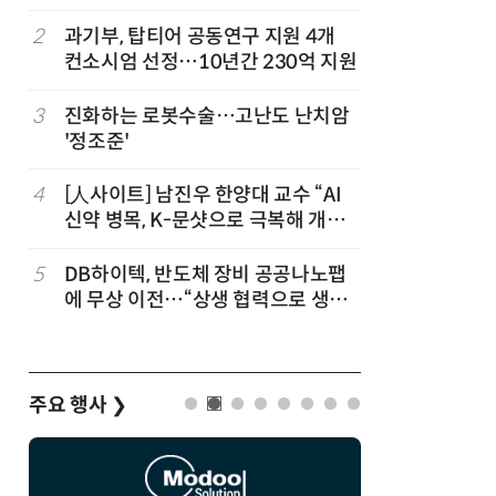
칩' 구현
2
과기부, 탑티어 공동연구 지원 4개
7
[K-과학
컨소시엄 선정…10년간 230억 지원
·바이오 
“내년 2
정
3
진화하는 로봇수술…고난도 난치암
8
“망막 찍
'정조준'
부, 첨단 
4
[人사이트] 남진우 한양대 교수 “AI
9
[르포]아
신약 병목, K-문샷으로 극복해 개발
경 다루며
속도 10배 향상”
제공 '주
5
DB하이텍, 반도체 장비 공공나노팹
10
다누리, 
에 무상 이전…“상생 협력으로 생태
후 포착
계 고도화”
주요 행사
❯