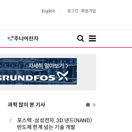
English
로그인
회원가입
과학 많이 본 기사
1
포스텍·삼성전자, 3D 낸드(NAND)
6
KIST,
반도체 한계 넘는 기술 개발
빛 신호 한