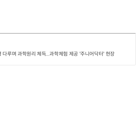
“계속 쫓아왔다”…도망치던 우크라 민간인 공격한 러 자폭 드론
진정한 우정?…친구 구하려다 둘 다 의자 틈에 목이 낀
 다루며 과학원리 체득...과학체험 제공 '주니어닥터' 현장