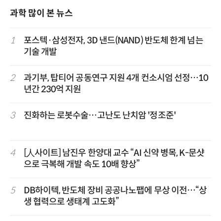
과학 많이 본 뉴스
1
포스텍·삼성전자, 3D 낸드(NAND) 반도체 한계 넘는
기술 개발
2
과기부, 탑티어 공동연구 지원 4개 컨소시엄 선정…10
년간 230억 지원
3
진화하는 로봇수술…고난도 난치암 '정조준'
4
[人사이트] 남진우 한양대 교수 “AI 신약 병목, K-문샷
으로 극복해 개발 속도 10배 향상”
5
DB하이텍, 반도체 장비 공공나노팹에 무상 이전…“상
생 협력으로 생태계 고도화”