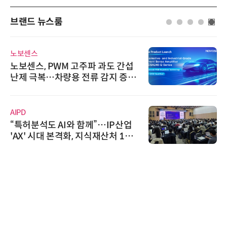
브랜드 뉴스룸
노보센스
노보센스, PWM 고주파 과도 간섭
난제 극복…차량용 전류 감지 증폭
기
AIPD
“특허분석도 AI와 함께”…IP산업
'AX' 시대 본격화, 지식재산처 1호
AI IP데이터분석사 탄생