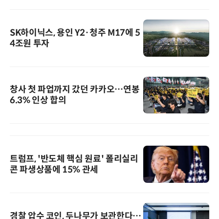
SK하이닉스, 용인 Y2·청주 M17에 5
4조원 투자
창사 첫 파업까지 갔던 카카오…연봉
6.3% 인상 합의
트럼프, '반도체 핵심 원료' 폴리실리
콘 파생상품에 15% 관세
경찰 압수 코인, 두나무가 보관한다…