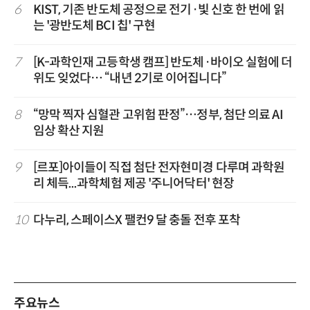
6
KIST, 기존 반도체 공정으로 전기·빛 신호 한 번에 읽
는 '광반도체 BCI 칩' 구현
7
[K-과학인재 고등학생 캠프] 반도체·바이오 실험에 더
위도 잊었다… “내년 2기로 이어집니다”
8
“망막 찍자 심혈관 고위험 판정”…정부, 첨단 의료 AI
임상 확산 지원
9
[르포]아이들이 직접 첨단 전자현미경 다루며 과학원
리 체득...과학체험 제공 '주니어닥터' 현장
10
다누리, 스페이스X 팰컨9 달 충돌 전후 포착
주요뉴스