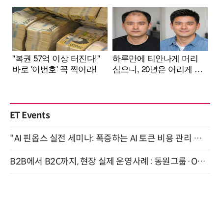
ET Events
"AI 핀옵스 실전 세미나: 폭증하는 AI 토큰 비용 관리 전략" 8월 21일 개최
B2B에서 B2C까지, 현장 실제 운영사례 : 동원그룹·OCI·다이닝브랜즈그룹·당근 (8/27)