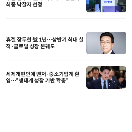
최종 낙찰자 선정
휴젤 장두현 號 1년…상반기 최대 실
적·글로벌 성장 본궤도
세제개편안에 벤처·중소기업계 환
영…“생태계 성장 기반 확충”