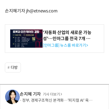
손지혜기자 jh@etnews.com
'자동화 산업의 새로운 가능
성'…인아그룹 전국 7개 도
시 세미나 페어 개최
[인아그룹] 뉴스룸 바로가기>
다방
손지혜 기자
기사 더보기
정부, 경제구조혁신 본격화…'피지컬 AI' 육성·국가자산 관리체계 개편