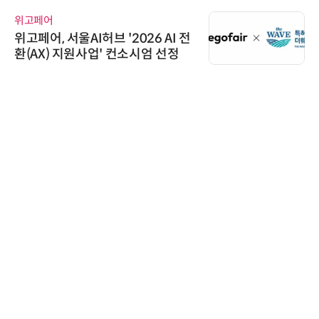
교두보 확보
위고페어
위고페어, 서울AI허브 '2026 AI 전
환(AX) 지원사업' 컨소시엄 선정