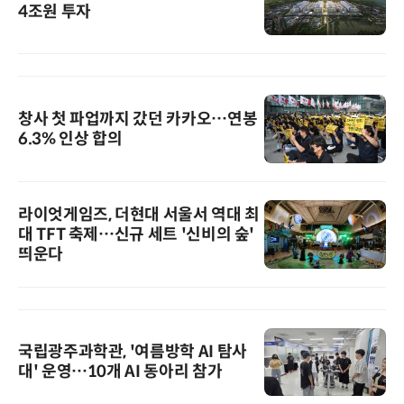
4조원 투자
창사 첫 파업까지 갔던 카카오…연봉
6.3% 인상 합의
라이엇게임즈, 더현대 서울서 역대 최
대 TFT 축제…신규 세트 '신비의 숲'
띄운다
국립광주과학관, '여름방학 AI 탐사
대' 운영…10개 AI 동아리 참가