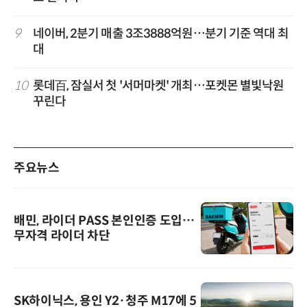
9
네이버, 2분기 매출 3조3888억원…분기 기준 역대 최
대
10
롯데百, 잠실서 첫 '서머마켓' 개최…포켓몬 별빛낙원
꾸린다
주요뉴스
배민, 라이더 PASS 본인인증 도입…
무자격 라이더 차단
SK하이닉스, 용인 Y2·청주 M17에 5