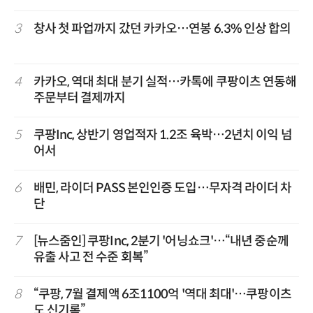
3
창사 첫 파업까지 갔던 카카오…연봉 6.3% 인상 합의
4
카카오, 역대 최대 분기 실적…카톡에 쿠팡이츠 연동해
주문부터 결제까지
5
쿠팡Inc, 상반기 영업적자 1.2조 육박…2년치 이익 넘
어서
6
배민, 라이더 PASS 본인인증 도입…무자격 라이더 차
단
7
[뉴스줌인] 쿠팡Inc, 2분기 '어닝쇼크'…“내년 중순께
유출 사고 전 수준 회복”
8
“쿠팡, 7월 결제액 6조1100억 '역대 최대'…쿠팡이츠
도 신기록”