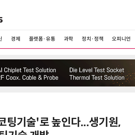
신
경제
플랫폼·유통
과학
정치·정책
오피니언
팅기술'로 높인다...생기원,
6
AI 반도체가 데이터 변화 맞춰 반
응...KAIST, '카멜레온 AI 반도체' 개