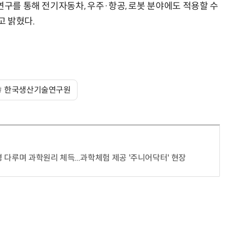
연구를 통해 전기자동차, 우주·항공, 로봇 분야에도 적용할 수
고 밝혔다.
70년 만에 돌아온 시베리아호랑이…카자흐스탄 야생에 풀렸다
공기 없이 달린다…3D 프린터로 만든 자전거 타이어
한국생산기술연구원
 다루며 과학원리 체득...과학체험 제공 '주니어닥터' 현장