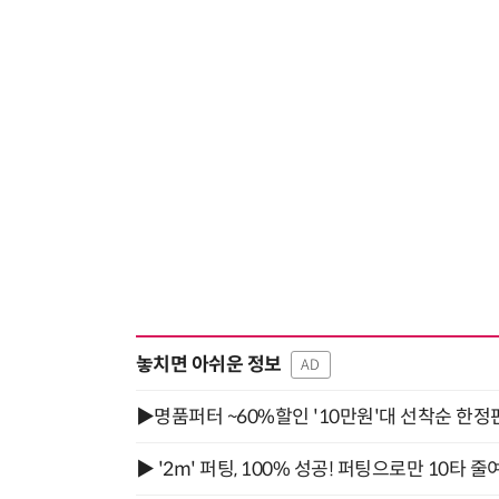
놓치면 아쉬운 정보
AD
▶명품퍼터 ~60%할인 '10만원'대 선착순 한정
▶ '2m' 퍼팅, 100% 성공! 퍼팅으로만 10타 줄