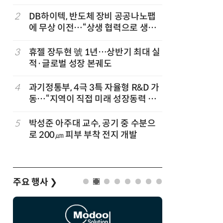
발
2
DB하이텍, 반도체 장비 공공나노팹
7
[ET시선]
에 무상 이전…“상생 협력으로 생태
기본의료
계 고도화”
3
휴젤 장두현 號 1년…상반기 최대 실
8
[포토] 
적·글로벌 성장 본궤도
플랫폼 '
4
과기정통부, 4극 3특 자율형 R&D 가
9
다누리, 
동…“지역이 직접 미래 성장동력 찾
후 포착
는다”
5
박성준 아주대 교수, 공기 중 수분으
10
김유임 국
킨
로 200㎛ 피부 부착 전지 개발
디지털화로
다”
주요 행사
❯