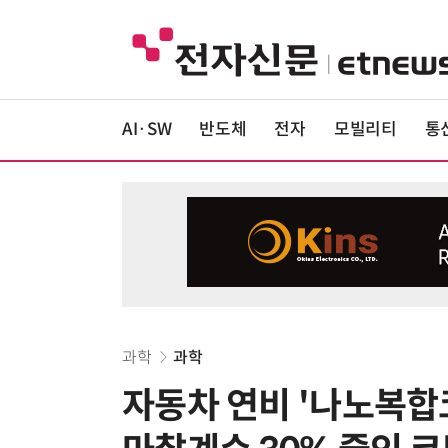
AI·SW
반도체
전자
모빌리티
통
과학
과학
자동차 연비 '나노복합코