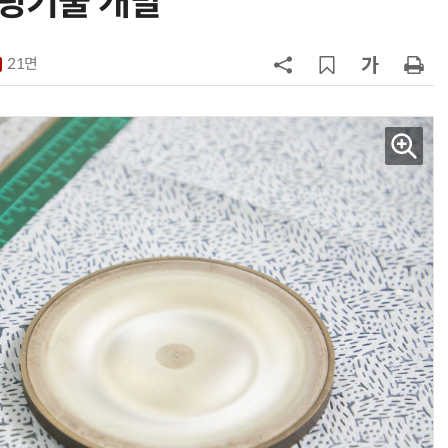
코팅기술 개발
발
7
[ET시선]지·필·공 빈틈 메우는 AI
기본의료
21면
8
[포토] KIST 차세대 바이러스 진단
플랫폼 '퓨전 어세이' 개발
9
다누리, 스페이스X 팰컨9 달 충돌 전
후 포착
10
김유임 국가아동권리보장원장 “AI·
디지털화로 신종 위협서 어린이 지
다”