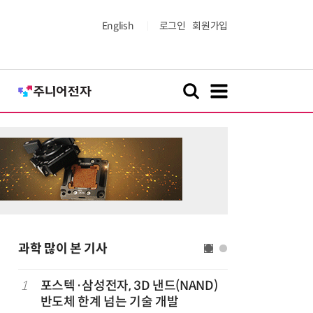
English
로그인
회원가입
과학 많이 본 기사
1
포스텍·삼성전자, 3D 낸드(NAND)
6
AI 반도
반도체 한계 넘는 기술 개발
응...KAI