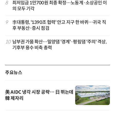
8
최저임금 1만700원 최종 확정…노동계·소상공인 이
의 모두 기각
9
李대통령, '1390조 협력' 안고 지구 한 바퀴…귀국 직
후 부동산·증시 점검
10
남부권 가뭄 확산…밀양댐 '경계'·평림댐 '주의' 격상,
기후부 용수 비축 총력
주요뉴스
美 AIDC 냉각 시장 공략… 日 뛰는데
韓 제자리