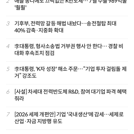
2
애플 몽니에도 끄떡없는 K반도체… 7월 수출 989억불
'훨훨'
3
기후부, 전력망 갈등 해법 내놨다…송전철탑 최대
40% 감축·지중화 확대
4
李대통령, 형사소송법 거부권 행사 안 한다… 경찰 비
대화 후속조치 점검
5
李대통령, 'K자 성장' 해소 주문…“기업 투자 걸림돌 제
거” 강조도
6
[사설] 차세대 전력반도체 R&D, 참여 대기업 파격 혜택
줘라
7
[2026 세제 개편안] 기업 '국내생산'에 감세…세제로
산업·자금 지방행 유도