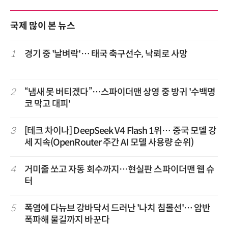
국제 많이 본 뉴스
1
경기 중 '날벼락'… 태국 축구선수, 낙뢰로 사망
2
“냄새 못 버티겠다”…스파이더맨 상영 중 방귀 '수백명
코 막고 대피'
3
[테크 차이나] DeepSeek V4 Flash 1위… 중국 모델 강
세 지속(OpenRouter 주간 AI 모델 사용량 순위)
4
거미줄 쏘고 자동 회수까지…현실판 스파이더맨 웹 슈
터
5
폭염에 다뉴브 강바닥서 드러난 '나치 침몰선'… 암반
폭파해 물길까지 바꾼다