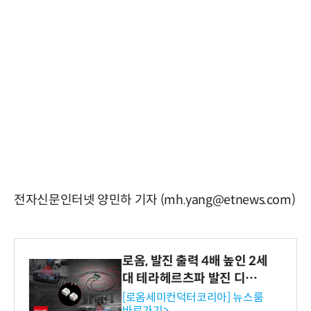
전자신문인터넷 양민하 기자 (mh.yang@etnews.com)
로옴, 발진 출력 4배 높인 2세
대 테라헤르츠파 발진 디바이
스 개발
[로옴세미컨덕터코리아] 뉴스룸
바로가기>