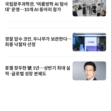
국립광주과학관, '여름방학 AI 탐사
대' 운영…10개 AI 동아리 참가
경찰 압수 코인, 두나무가 보관한다…
최종 낙찰자 선정
휴젤 장두현 號 1년…상반기 최대 실
적·글로벌 성장 본궤도