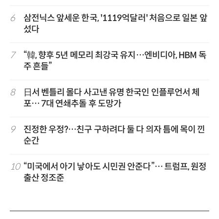
6
삼전닉스 앞세운 한국, '1119억달러' 처음으로 일본 앞
섰다
7
“韓, 향후 5년 메모리 최강국 유지…엔비디아, HBM 독
주 흔들”
8
日서 벤틀리 몰다 사고낸 유명 한국인 인플루언서 체
포… 7대 연쇄추돌 후 도망가
9
진정한 우정?…친구 구하려다 둘 다 의자 틈에 목이 낀
순간
10
“미국에서 아기 낳아도 시민권 안준다”… 트럼프, 원정
출산 정조준