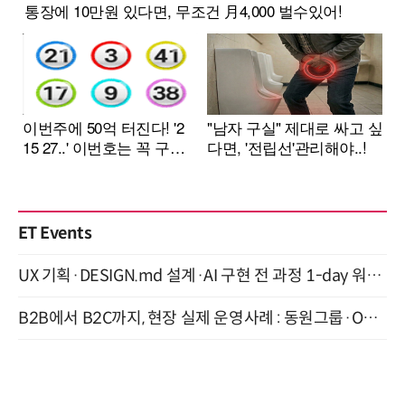
ET Events
UX 기획·DESIGN.md 설계·AI 구현 전 과정 1-day 워크숍 with Claude Code·Codex 9월 15일 개최
B2B에서 B2C까지, 현장 실제 운영사례 : 동원그룹·OCI·다이닝브랜즈그룹·당근 (8/27)