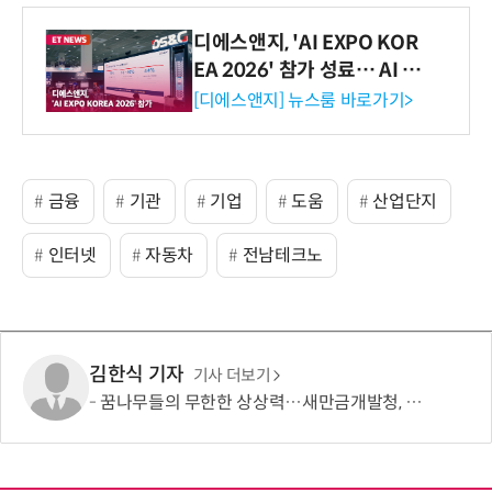
디에스앤지, 'AI EXPO KOR
EA 2026' 참가 성료… AI 전
생애주기 아우르는 통합 솔루
[디에스앤지] 뉴스룸 바로가기>
션 선봬 [영상]
금융
기관
기업
도움
산업단지
인터넷
자동차
전남테크노
김한식 기자
기사 더보기
꿈나무들의 무한한 상상력…새만금개발청, '2026 새만금 가족사랑 그림그리기 대회' 성료