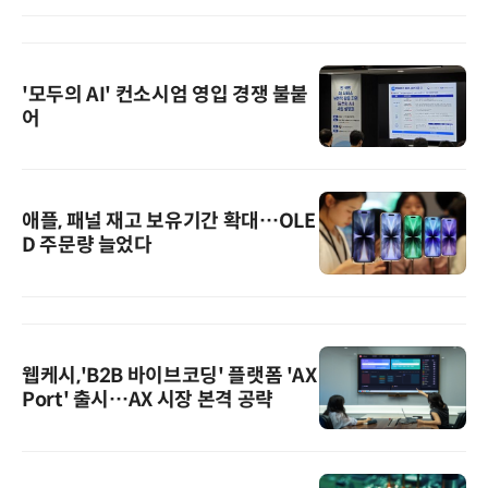
'모두의 AI' 컨소시엄 영입 경쟁 불붙
어
애플, 패널 재고 보유기간 확대…OLE
D 주문량 늘었다
웹케시,'B2B 바이브코딩' 플랫폼 'AX
Port' 출시…AX 시장 본격 공략