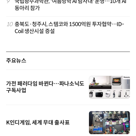
9
국립광주과학관, '여름방학 AI 탐사대' 운영…10개 AI
동아리 참가
10
충북도·청주시, 스템코와 1500억원 투자협약…ID-
Coil 생산시설 증설
주요뉴스
가전 패러다임 바뀐다…파나소닉도
구독사업
K인디게임, 세계 무대 출사표