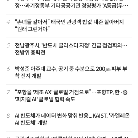
정…과기정통부 기타공공기관 경영평가 'A등급(우수)'
겹경사
4
“손녀들 같아서” 태국인 관광객 밥값 내준 할아버지
“원래 그런거야”
5
전남광주시, '반도체 클러스터 지정' 긴급 점검회의…
전방위 총력전
6
박성준 아주대 교수, 공기 중 수분으로 200㎛ 피부 부
착 전지 개발
7
“포항을 '제조 AX' 글로벌 거점으로”…포항TP, 한·중
'피지컬 AI' 글로벌 협력 속도
8
AI 반도체가 데이터 변화 맞춰 반응...KAIST, '카멜레온
AI 반도체' 개발