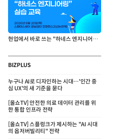
기반 정리·리서치·보고 자동화
현업에서 바로 쓰는 "하네스 엔지니어링" 실습 교육
BIZPLUS
누구나 AI로 디자인하는 시대…'인간 중
심 UX'의 새 기준을 묻다
[올쇼TV] 안전한 의료 데이터 관리를 위
한 통합 인프라 전략
[올쇼TV] 스플렁크가 제시하는 "AI 시대
의 옵저버빌리티" 전략