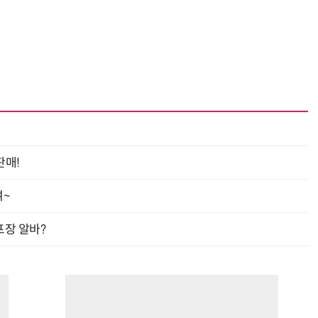
거미줄 쏘고 자동 회수까지…현실판 스파이더맨 웹 슈터
70년 만에 돌아온 시베리아호랑이…카자흐스탄 야생에 풀렸다
판매!
여~
프장 알바?