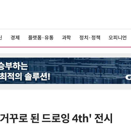
신
경제
플랫폼·유통
과학
정치·정책
오피니언
거꾸로 된 드로잉 4th' 전시
6
과기부, 탑티어 공동연구 지원 4개
컨소시엄 선정…10년간 230억 지