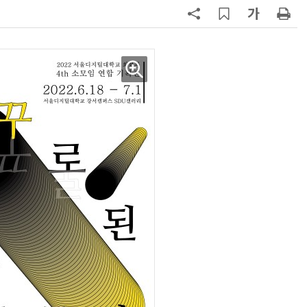
7
호남권 반도체 유례없는 '속도전'…
정부·지자체·기관·기업 원팀으로
'2030년 6월 양산' 목표
8
檢, LG화학·한화솔루션 등 7개사 압
수수색…담합 의혹
9
TSMC 핵심 패키징 외주 확대…AI
반도체 제조 병목 해소 기대
10
[테크데이, 빛으로 通한다]<2>오이
솔루션, 광 통신 솔루션 수직 계열
화…'실리콘 포토닉스·CPO 집중 
략'