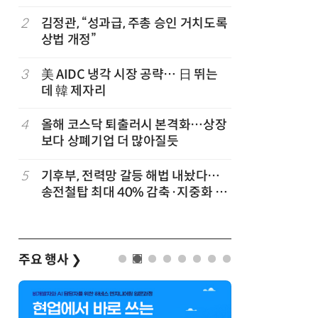
2
김정관, “성과급, 주총 승인 거치도록
7
호남권 반
상법 개정”
정부·지
'2030년
3
美 AIDC 냉각 시장 공략… 日 뛰는
8
檢, LG
데 韓 제자리
수수색…
4
올해 코스닥 퇴출러시 본격화…상장
9
TSMC 
보다 상폐기업 더 많아질듯
반도체 제
5
기후부, 전력망 갈등 해법 내놨다…
10
[테크데이
송전철탑 최대 40% 감축·지중화 확
솔루션, 
공
대
화…'실리
략'
주요 행사
❯