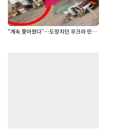
“계속 쫓아왔다”…도망치던 우크라 민간인 공격한 러 자폭 드론