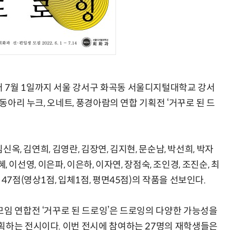
양자컴퓨팅 비즈니스·기술 입문 1-Day 워크샵 - 큐비트·양자 알고리듬·Qiskit 실습으로 이해하는 차세대
업무 자동화 위한 AI ‘세컨드 브레인’ 만들기 1-day 워크숍 - LLM Wiki 
 7월 1일까지 서울 강서구 화곡동 서울디지털대학교 강서
 동아리 누크, 오네트, 풍경아람의 연합 기획전 ‘거꾸로 된 드
신옥, 김연희, 김영란, 김장연, 김지현, 문순남, 박선희, 박자
혜, 이선영, 이은파, 이은하, 이자연, 장점숙, 조인경, 조진순, 최
47점(영상1점, 입체1점, 평면45점)의 작품을 선보인다.
모임 연합전 ‘거꾸로 된 드로잉’은 드로잉의 다양한 가능성을
획하는 전시이다. 이번 전시에 참여하는 27명의 재학생들은