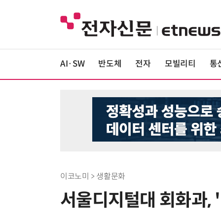
AI·SW
반도체
전자
모빌리티
통
이코노미 > 생활문화
서울디지털대 회화과, '