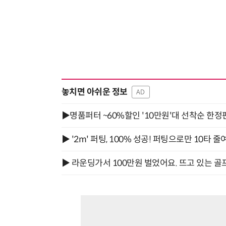
놓치면 아쉬운 정보
AD
▶명품퍼터 ~60%할인 '10만원'대 선착순 한정
▶ '2m' 퍼팅, 100% 성공! 퍼팅으로만 10타 줄
▶ 라운딩가서 100만원 벌었어요. 뜨고 있는 골