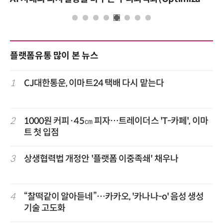
플랫폼유통 많이 본 뉴스
1
CJ대한통운, 이마트24 택배 다시 맡는다
2
1000원 커피·45㎝ 피자…트레이더스 'T-카페', 이마
트 첫 입점
3
상생협력법 개정안 '플랫폼 이중족쇄' 채우나
4
“찰떡같이 알아듣네”…카카오, '카나나-o' 음성 생성
기술 고도화