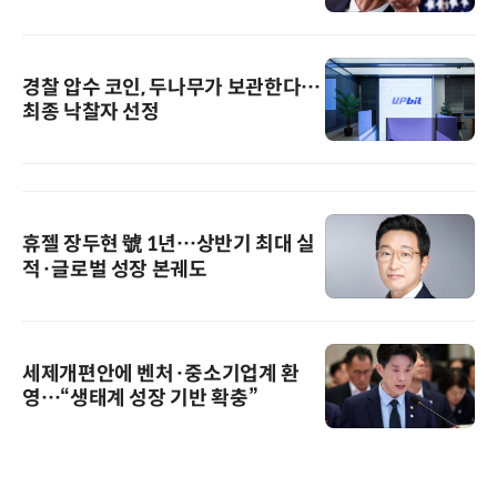
경찰 압수 코인, 두나무가 보관한다…
최종 낙찰자 선정
휴젤 장두현 號 1년…상반기 최대 실
적·글로벌 성장 본궤도
세제개편안에 벤처·중소기업계 환
영…“생태계 성장 기반 확충”