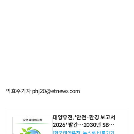
박효주기자 phj20@etnews.com
태양유전, '안전·환경 보고서
2026' 발간…2030년 SBT
수준 온실가스 감축 추진
[한국태양유전] 뉴스룸 바로가기