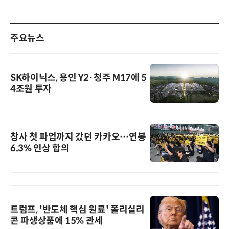
주요뉴스
SK하이닉스, 용인 Y2·청주 M17에 5
4조원 투자
창사 첫 파업까지 갔던 카카오…연봉
6.3% 인상 합의
트럼프, '반도체 핵심 원료' 폴리실리
콘 파생상품에 15% 관세