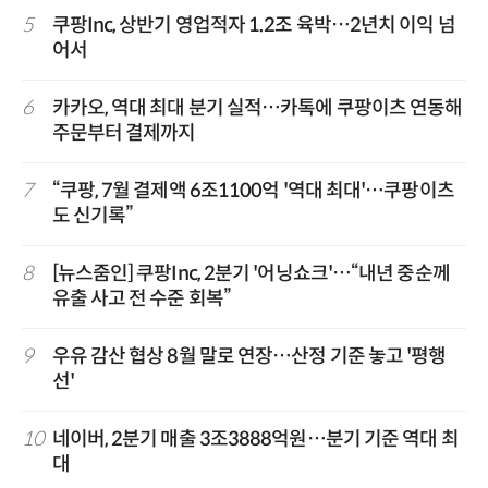
5
쿠팡Inc, 상반기 영업적자 1.2조 육박…2년치 이익 넘
어서
6
카카오, 역대 최대 분기 실적…카톡에 쿠팡이츠 연동해
주문부터 결제까지
7
“쿠팡, 7월 결제액 6조1100억 '역대 최대'…쿠팡이츠
도 신기록”
8
[뉴스줌인] 쿠팡Inc, 2분기 '어닝쇼크'…“내년 중순께
유출 사고 전 수준 회복”
9
우유 감산 협상 8월 말로 연장…산정 기준 놓고 '평행
선'
10
네이버, 2분기 매출 3조3888억원…분기 기준 역대 최
대