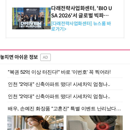
다래전략사업화센터, 'BIO U
SA 2026'서 글로벌 빅파마
와의 비즈니스 미팅 지원…K
[다래전략사업화센터] 뉴스룸 바
로가기>
-바이오 해외 진출 교두보 확
보
놓치면 아쉬운 정보
AD