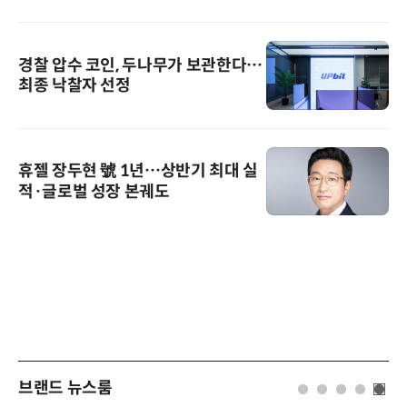
경찰 압수 코인, 두나무가 보관한다…
최종 낙찰자 선정
휴젤 장두현 號 1년…상반기 최대 실
적·글로벌 성장 본궤도
브랜드 뉴스룸