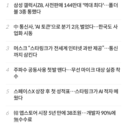
1
삼성 갤럭시Z8, 사전판매 144만대 '역대 최다'…폴더
블 3종 통했다
2
中 통신사, 'AI 토큰'으로 분기 2兆 벌었다…한국도 사
업화 시동
3
머스크 “스타링크가 전세계 인터넷 과반 제공”…통신
까지 삼킨다
4
주파수 공동사용 첫발 뗀다…무선 마이크 대상 실증 착
수
5
스페이스X 상장 후 첫 성적표…스타링크가 AI 적자 메
웠다
6
韓 앱스토어 시장 5년 만에 38조원…개발자 90%에
無수수료