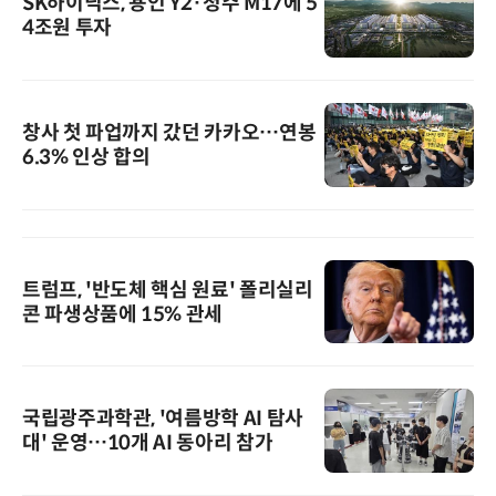
SK하이닉스, 용인 Y2·청주 M17에 5
4조원 투자
창사 첫 파업까지 갔던 카카오…연봉
6.3% 인상 합의
트럼프, '반도체 핵심 원료' 폴리실리
콘 파생상품에 15% 관세
국립광주과학관, '여름방학 AI 탐사
대' 운영…10개 AI 동아리 참가