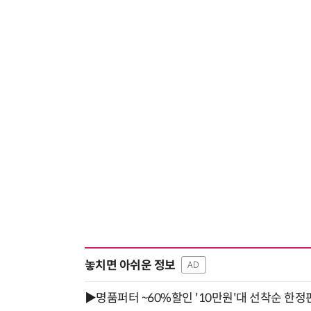
놓치면 아쉬운 정보
AD
▶명품퍼터 ~60%할인 '10만원'대 선착순 한정