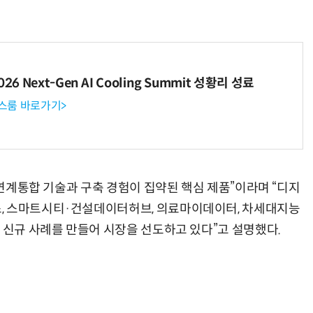
거미줄 쏘고 자동 회수까지…현실판 스파이더맨 웹 슈터
70년 만에 돌아온 시베리아호랑이…카자흐스탄 야생에 풀렸다
6 Next-Gen AI Cooling Summit 성황리 성료
뉴스룸 바로가기>
의 연계통합 기술과 구축 경험이 집약된 핵심 제품”이라며 “디지
, 스마트시티·건설데이터허브, 의료마이데이터, 차세대지능
 신규 사례를 만들어 시장을 선도하고 있다”고 설명했다.