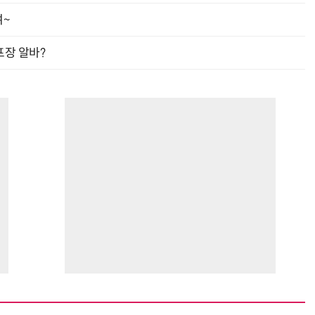
여~
프장 알바?