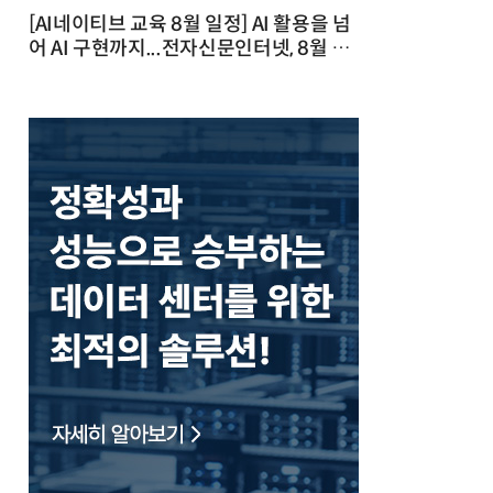
[AI네이티브 교육 8월 일정] AI 활용을 넘
어 AI 구현까지...전자신문인터넷, 8월 실
전 교육·워크숍 개최 발행일 : 2026-07-
23 10:46