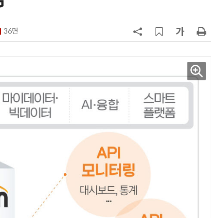
G
7
韓 AI리더십 공백 장기화… 글로벌 
강 동력 꺼져간다
36면
8
소프트피브이·성균관대, 실내용 3
원 구형 태양전지 IEC 국제표준 개
과제 공식 승인
9
국산 CSP사 '마켓플레이스' 커졌
다…5개사 등록 솔루션 1439개
10
앤트로픽·오픈AI 이어 메타도…AI
가 통제 벗어나 외부 해킹