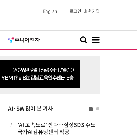
English
로그인
회원가입
AI·SW 많이 본 기사
1
'AI 고속도로' 깐다…삼성SDS 주도
6
美 행정부,
국가AI컴퓨팅센터 착공
보안 테스