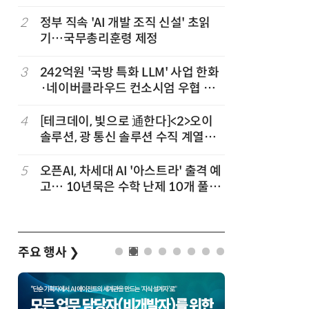
3
2
정부 직속 'AI 개발 조직 신설' 초읽
7
韓 AI리
기…국무총리훈령 제정
강 동력 
차
3
242억원 '국방 특화 LLM' 사업 한화
8
소프트피브
발
·네이버클라우드 컨소시엄 우협 선
원 구형 
정
과제 공식
4
[테크데이, 빛으로 通한다]<2>오이
9
국산 CS
솔루션, 광 통신 솔루션 수직 계열
다…5개사
화…'실리콘 포토닉스·CPO 집중 공
략'
5
오픈AI, 차세대 AI '아스트라' 출격 예
10
앤트로픽·
고… 10년묵은 수학 난제 10개 풀었
가 통제 
다
주요 행사
❯