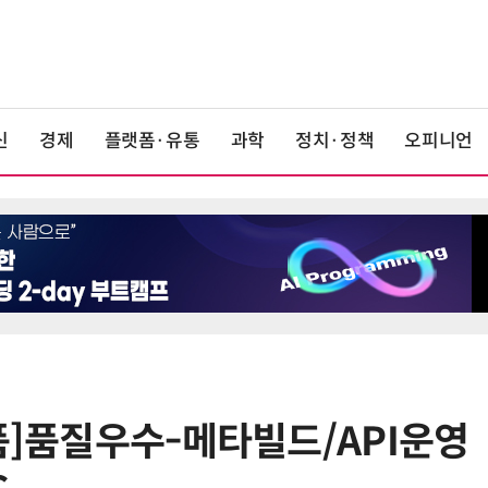
신
경제
플랫폼·유통
과학
정치·정책
오피니언
상품]품질우수-메타빌드/API운영
6
美 행정부, AI 모델 '해킹 등 사이버
보안 테스트' 의무화