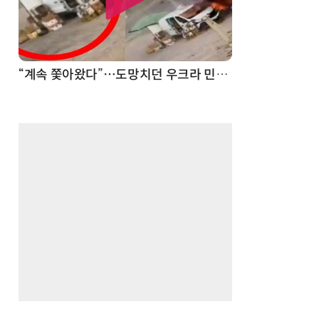
“계속 쫓아왔다”…도망치던 우크라 민간인 공격한 러 자폭 드론