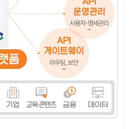
AI × Design : UX 디자이너의 5가지 생존 전략과 실전 대응
현업에서 바로 쓰는 "하네스 엔지니어링" 실습 교육