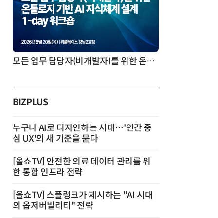
모든 업무 담당자(비개발자)를 위한 온톨로지 기반 AI 지식체계 설계 1-day 워크숍
BIZPLUS
누구나 AI로 디자인하는 시대…'인간 중
심 UX'의 새 기준을 묻다
[올쇼TV] 안전한 의료 데이터 관리를 위
한 통합 인프라 전략
[올쇼TV] 스플렁크가 제시하는 "AI 시대
의 옵저버빌리티" 전략