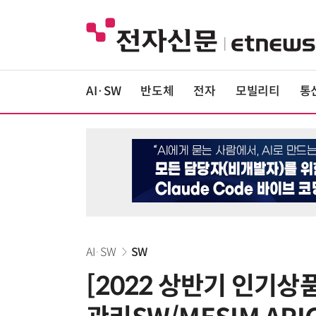
AI·SW
반도체
전자
모빌리티
통
AI·SW
SW
[2022 상반기 인기