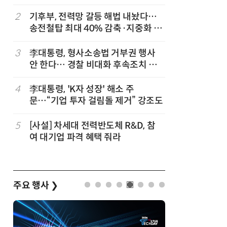
2
기후부, 전력망 갈등 해법 내놨다…
7
[2026 
송전철탑 최대 40% 감축·지중화 확
산'에 감
대
행 유도
3
李대통령, 형사소송법 거부권 행사
8
최저임금 
안 한다… 경찰 비대화 후속조치 점
동계·소상
검
4
李대통령, 'K자 성장' 해소 주
9
[하반기 
문…“기업 투자 걸림돌 제거” 강조도
메가프로
보기금' 
5
[사설] 차세대 전력반도체 R&D, 참
10
李대통령, 
여 대기업 파격 혜택 줘라
한 바퀴…
검
주요 행사
❯