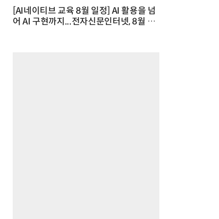
[AI네이티브 교육 8월 일정] AI 활용을 넘
어 AI 구현까지...전자신문인터넷, 8월 실
전 교육·워크숍 개최 발행일 : 2026-07-
23 10:46