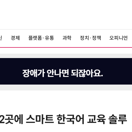
신
경제
플랫폼·유통
과학
정치·정책
오피니언
 2곳에 스마트 한국어 교육 솔루
6
산업부, 한화오션·에코프로비엠 등
5개사 '슈퍼 을(乙)' 선정