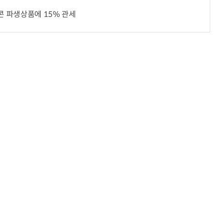
콘 파생상품에 15% 관세
거미줄 쏘고 자동 회수까지…현실판 