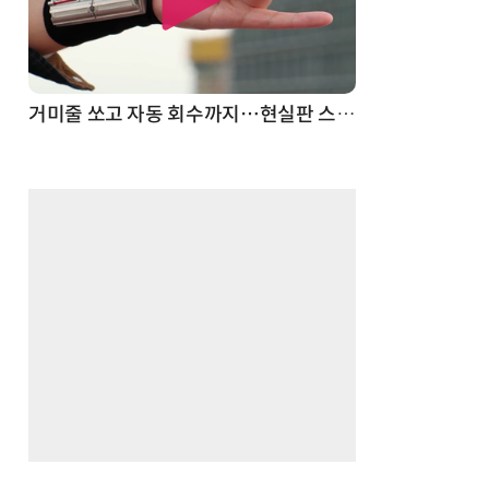
스파이더맨 웹 슈터
70년 만에 돌아온 시베리아호랑이…카자흐스탄 야생에 풀렸다