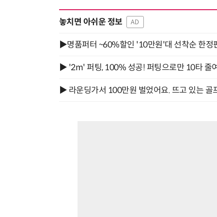
놓치면 아쉬운 정보
AD
▶명품퍼터 ~60%할인 '10만원'대 선착순 한정
▶ '2m' 퍼팅, 100% 성공! 퍼팅으로만 10타 줄
▶ 라운딩가서 100만원 벌었어요. 뜨고 있는 골