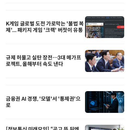
K게임 글로벌 도전 가로막는 '불법 복
제'... 패키지 게임 '크랙' 버젓이 유통
규제 허물고 실탄 장전…3대 메가프
로젝트, 올해부터 속도 낸다
금융권 AI 경쟁, '모델'서 '통제권'으
로
[정보통신 미래모임] “공고 뜬 뒤엔