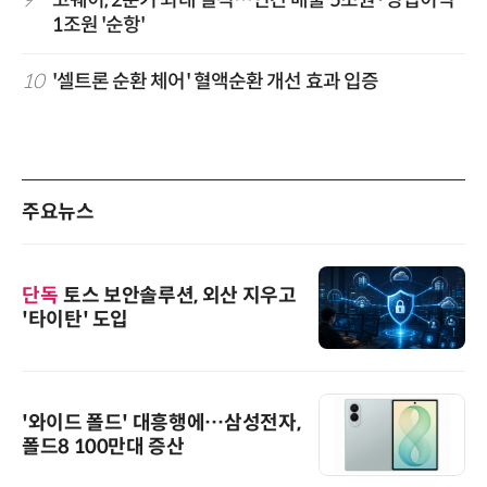
1조원 '순항'
10
'셀트론 순환 체어' 혈액순환 개선 효과 입증
주요뉴스
단독
토스 보안솔루션, 외산 지우고
'타이탄' 도입
'와이드 폴드' 대흥행에…삼성전자,
폴드8 100만대 증산