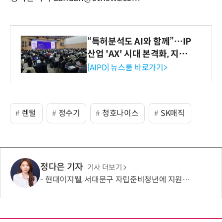
“특허분석도 AI와 함께”…IP
산업 'AX' 시대 본격화, 지식
재산처 1호 AI IP데이터분석
[AIPD] 뉴스룸 바로가기>
사 탄생
렌털
정수기
청호나이스
SK매직
정다은 기자
기사 더보기
현대이지웰, 서대문구 자립준비청년에 지원금 2000만원 전달