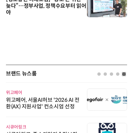
늦다”…정부사업, 정책수요부터 읽어
야
브랜드 뉴스룸
위고페어
위고페어, 서울AI허브 '2026 AI 전
환(AX) 지원사업' 컨소시엄 선정
시큐어링크