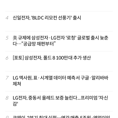
4
신일전자, 'BLDC 리모컨 선풍기' 출시
5
美 규제에 삼성전자·LG전자 '로청' 글로벌 출시 늦춘
다…“공급망 재편부터”
6
[포토] 삼성전자, 폴드 8 100만대 추가 생산
7
LG 엑사원, 표·시계열 데이터 예측서 구글·알리바바
제쳐
8
LG전자, 중동서 올레드 보증 늘린다...프리미엄 '자신
감'
9
코웨이, 2분기 최대 실적…연간 매출 5조원·영업이익