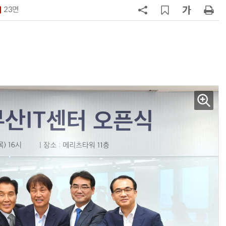
23면
7
KIST, 기존 반도체 공정으로 전기·
빛 신호 한 번에 읽는 '광반도체 BCI
칩' 구현
8
[르포]아이들이 직접 첨단 전자현미
경 다루며 과학원리 체득...과학체험
제공 '주니어닥터' 현장
9
태풍 소멸 뒤 더 뜨거워진다…'재난
급 폭염' 장기화
10
전북 김제에 캐나다 첨단 배터리 기
업 들어선다…2030년까지 893억
투입