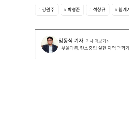
강원주
박형준
석창규
웹케
임동식 기자
기사 더보기
부울과총, 탄소중립 실현 지역 과학기