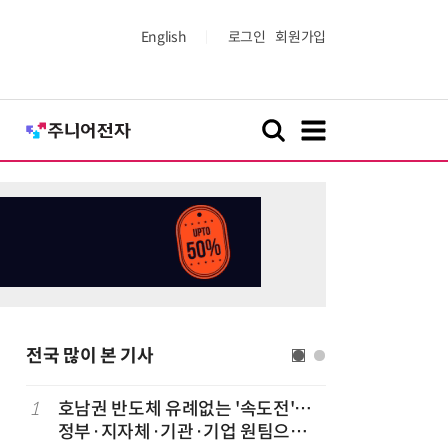
English
로그인
회원가입
전국 많이 본 기사
1
호남권 반도체 유례없는 '속도전'…
6
전남광주시
정부·지자체·기관·기업 원팀으로
긴급 점