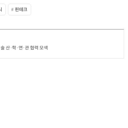
시
핀테크
술 산·학·연·관 협력 모색