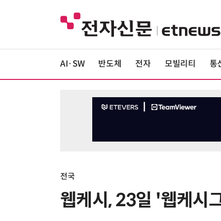
AI·SW
반도체
전자
모빌리티
통
전국
웹케시, 23일 '웹케시