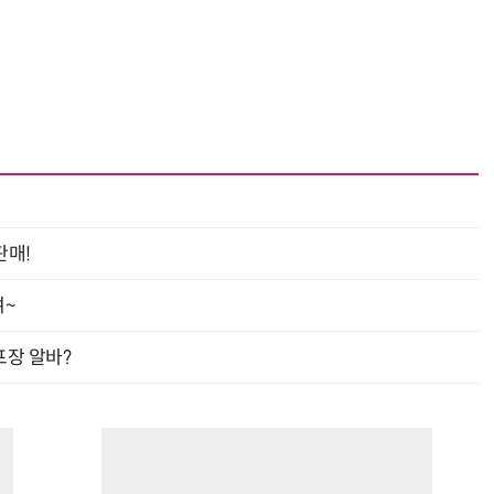
판매!
여~
프장 알바?