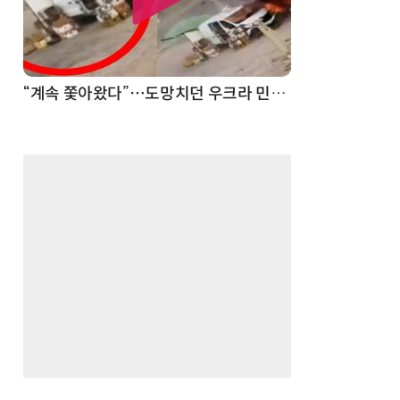
“계속 쫓아왔다”…도망치던 우크라 민간인 공격한 러 자폭 드론