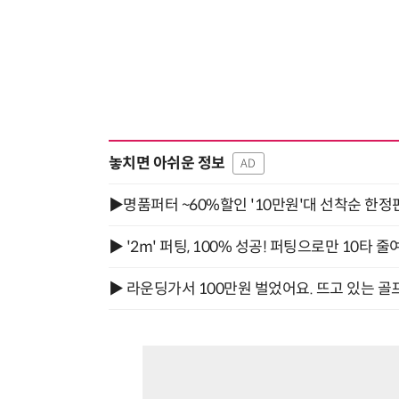
놓치면 아쉬운 정보
AD
▶명품퍼터 ~60%할인 '10만원'대 선착순 한정
▶ '2m' 퍼팅, 100% 성공! 퍼팅으로만 10타 줄
▶ 라운딩가서 100만원 벌었어요. 뜨고 있는 골