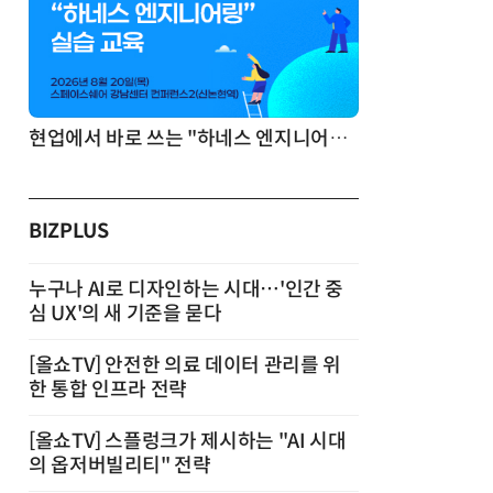
기반 정리·리서치·보고 자동화
현업에서 바로 쓰는 "하네스 엔지니어링" 실습 교육
BIZPLUS
누구나 AI로 디자인하는 시대…'인간 중
심 UX'의 새 기준을 묻다
[올쇼TV] 안전한 의료 데이터 관리를 위
한 통합 인프라 전략
[올쇼TV] 스플렁크가 제시하는 "AI 시대
의 옵저버빌리티" 전략