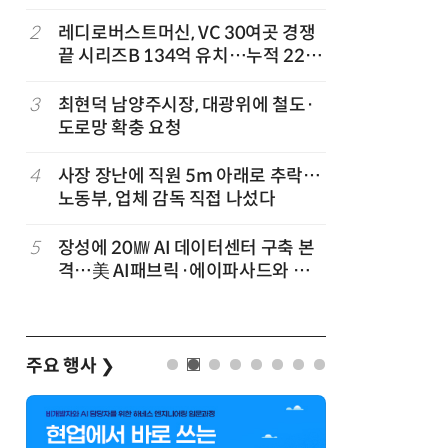
'2030년 6월 양산' 목표
2
레디로버스트머신, VC 30여곳 경쟁
7
KIST,
끝 시리즈B 134억 유치…누적 229
빛 신호 한
억
칩' 구현
3
최현덕 남양주시장, 대광위에 철도·
8
[르포]아
도로망 확충 요청
경 다루며
제공 '주
4
사장 장난에 직원 5m 아래로 추락…
9
태풍 소멸
노동부, 업체 감독 직접 나섰다
급 폭염'
5
장성에 20㎿ AI 데이터센터 구축 본
10
전북 김제
격…美 AI패브릭·에이파사드와 업
업 들어선
무협약
투입
주요 행사
❯