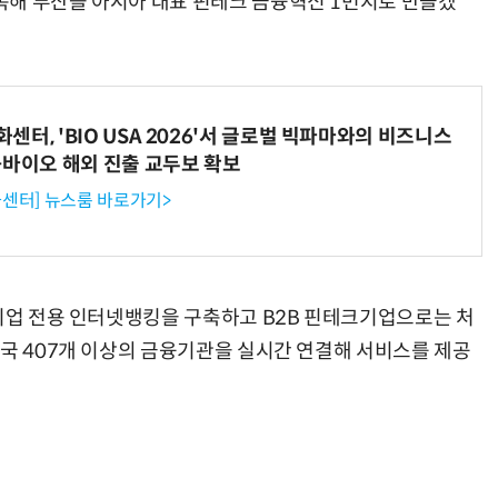
목해 부산을 아시아 대표 핀테크 금융혁신 1번지로 만들겠
거미줄 쏘고 자동 회수까지…현실판 스파이더맨 웹 슈터
70년 만에 돌아온 시베리아호랑이…카자흐스탄 야생에 풀렸다
터, 'BIO USA 2026'서 글로벌 빅파마와의 비즈니스
-바이오 해외 진출 교두보 확보
센터] 뉴스룸 바로가기>
 기업 전용 인터넷뱅킹을 구축하고 B2B 핀테크기업으로는 처
개국 407개 이상의 금융기관을 실시간 연결해 서비스를 제공