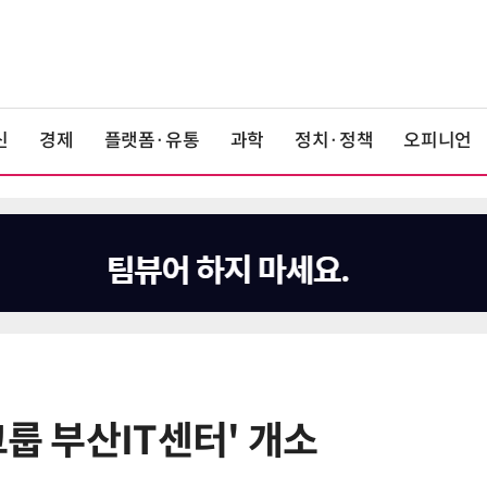
신
경제
플랫폼·유통
과학
정치·정책
오피니언
그룹 부산IT센터' 개소
6
전남광주시, '반도체 클러스터 지정'
긴급 점검회의…전방위 총력전