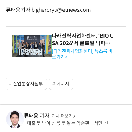
류태웅기자 bigheroryu@etnews.com
다래전략사업화센터, 'BIO U
SA 2026'서 글로벌 빅파마
와의 비즈니스 미팅 지원…K
[다래전략사업화센터] 뉴스룸 바
로가기>
-바이오 해외 진출 교두보 확
보
산업통상자원부
에너지
류태웅 기자
기사 더보기
대출 못 받아 신용 못 쌓는 악순환…서민 신용평가 사각지대 메운다