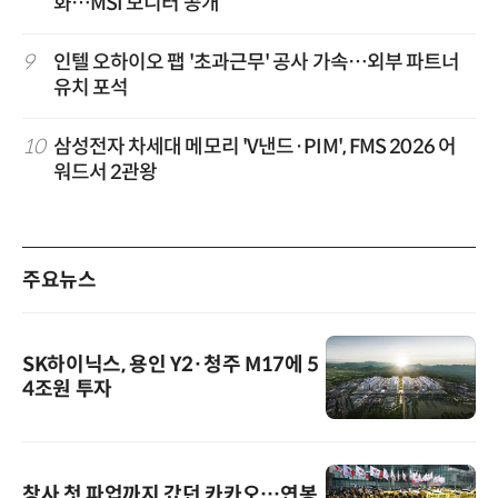
화…MSI 모니터 공개
9
인텔 오하이오 팹 '초과근무' 공사 가속…외부 파트너
유치 포석
10
삼성전자 차세대 메모리 'V낸드·PIM', FMS 2026 어
워드서 2관왕
주요뉴스
SK하이닉스, 용인 Y2·청주 M17에 5
4조원 투자
창사 첫 파업까지 갔던 카카오…연봉