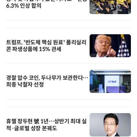
6.3% 인상 합의
트럼프, '반도체 핵심 원료' 폴리실리
콘 파생상품에 15% 관세
경찰 압수 코인, 두나무가 보관한다…
최종 낙찰자 선정
휴젤 장두현 號 1년…상반기 최대 실
적·글로벌 성장 본궤도