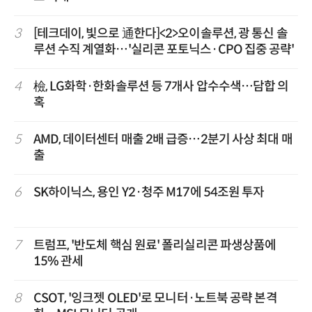
3
[테크데이, 빛으로 通한다]<2>오이솔루션, 광 통신 솔
루션 수직 계열화…'실리콘 포토닉스·CPO 집중 공략'
4
檢, LG화학·한화솔루션 등 7개사 압수수색…담합 의
혹
5
AMD, 데이터센터 매출 2배 급증…2분기 사상 최대 매
출
6
SK하이닉스, 용인 Y2·청주 M17에 54조원 투자
7
트럼프, '반도체 핵심 원료' 폴리실리콘 파생상품에
15% 관세
8
CSOT, '잉크젯 OLED'로 모니터·노트북 공략 본격