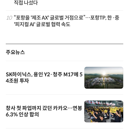
직접 나섰다
10
“포항을 '제조 AX' 글로벌 거점으로”…포항TP, 한·중
'피지컬 AI' 글로벌 협력 속도
주요뉴스
SK하이닉스, 용인 Y2·청주 M17에 5
4조원 투자
창사 첫 파업까지 갔던 카카오…연봉
6.3% 인상 합의