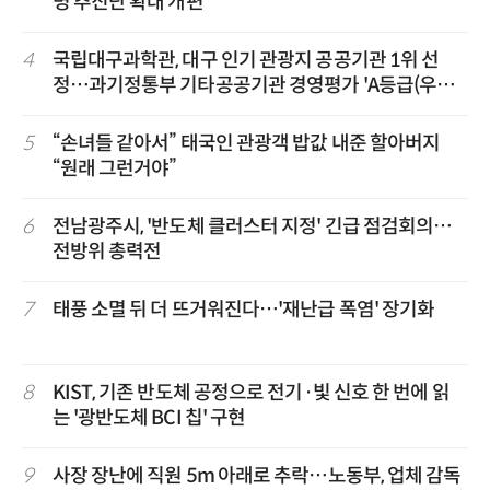
명 추진단 확대 개편
4
국립대구과학관, 대구 인기 관광지 공공기관 1위 선
정…과기정통부 기타공공기관 경영평가 'A등급(우수)'
겹경사
5
“손녀들 같아서” 태국인 관광객 밥값 내준 할아버지
“원래 그런거야”
6
전남광주시, '반도체 클러스터 지정' 긴급 점검회의…
전방위 총력전
7
태풍 소멸 뒤 더 뜨거워진다…'재난급 폭염' 장기화
8
KIST, 기존 반도체 공정으로 전기·빛 신호 한 번에 읽
는 '광반도체 BCI 칩' 구현
9
사장 장난에 직원 5m 아래로 추락…노동부, 업체 감독