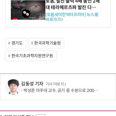
로옴, 발진 출력 4배 높인 2세
대 테라헤르츠파 발진 디바이
스 개발
[로옴세미컨덕터코리아] 뉴스룸
바로가기>
경기도
한국과학기술원
한국기초과학지원연구원
김동성 기자
기사 더보기
박성준 아주대 교수, 공기 중 수분으로 200㎛ 피부 부착 전지 개발