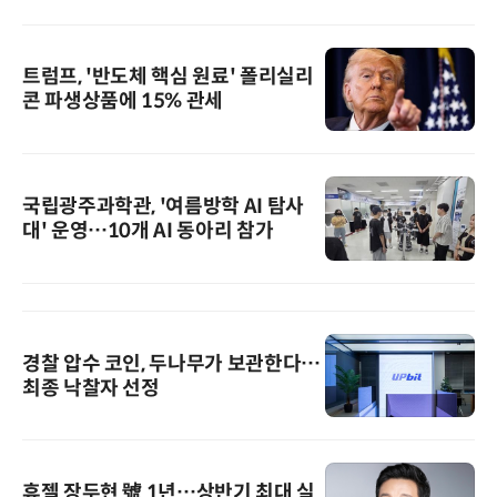
트럼프, '반도체 핵심 원료' 폴리실리
콘 파생상품에 15% 관세
국립광주과학관, '여름방학 AI 탐사
대' 운영…10개 AI 동아리 참가
경찰 압수 코인, 두나무가 보관한다…
최종 낙찰자 선정
휴젤 장두현 號 1년…상반기 최대 실