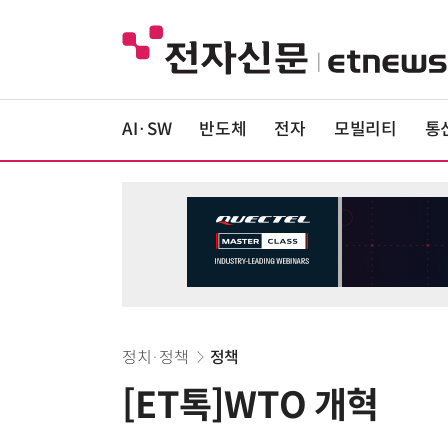
AI·SW
반도체
전자
모빌리티
통
정치·정책
정책
[ET톡]WTO 개혁