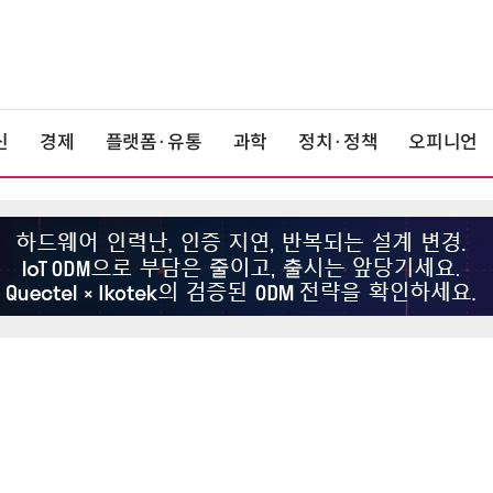
신
경제
플랫폼·유통
과학
정치·정책
오피니언
6
최저임금 1만700원 최종 확정…노
동계·소상공인 이의 모두 기각