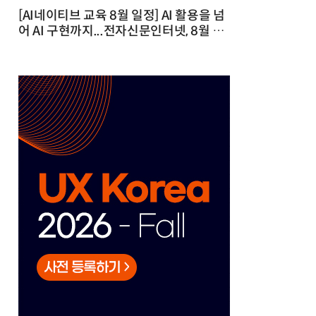
[AI네이티브 교육 8월 일정] AI 활용을 넘
어 AI 구현까지...전자신문인터넷, 8월 실
전 교육·워크숍 개최 발행일 : 2026-07-
23 10:46