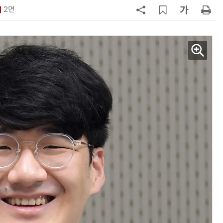
2면
7
반도체 등 6대 첨단산업 '국내생산
액공제' 신설… 지방 생산 시 혜택
8
[하반기 업무보고]산업부, 1600조
메가프로젝트 속도전…'산업자원안
보기금' 신설해 공급망 사수
9
정점식 “김용범 이미 한국경제 빌
런…李 대통령, 경질 결단해야”
10
돌려차기 피해자 불러 놓고 “돌려차
기 한번 해라”…선 넘은 친한계