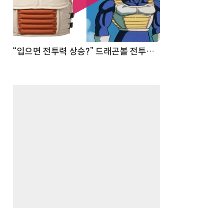
 순간
“입으면 전투력 상승?” 드래곤볼 전투복 닮은 중량조끼