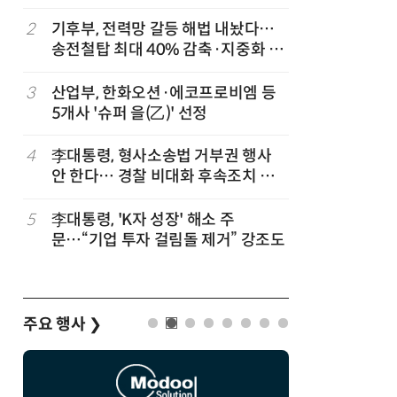
세
2
기후부, 전력망 갈등 해법 내놨다…
7
반도체 등
송전철탑 최대 40% 감축·지중화 확
액공제' 
대
3
산업부, 한화오션·에코프로비엠 등
8
[하반기 
5개사 '슈퍼 을(乙)' 선정
메가프로
보기금' 
4
李대통령, 형사소송법 거부권 행사
9
정점식 “
안 한다… 경찰 비대화 후속조치 점
런…李 대
검
5
李대통령, 'K자 성장' 해소 주
10
돌려차기 
문…“기업 투자 걸림돌 제거” 강조도
기 한번 
주요 행사
❯