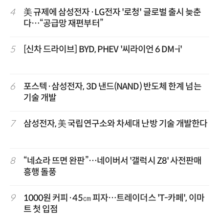
4
美 규제에 삼성전자·LG전자 '로청' 글로벌 출시 늦춘
다…“공급망 재편부터”
5
[신차 드라이브] BYD, PHEV '씨라이언 6 DM-i'
6
포스텍·삼성전자, 3D 낸드(NAND) 반도체 한계 넘는
기술 개발
7
삼성전자, 美 국립연구소와 차세대 난방 기술 개발한다
8
“네쇼라 뜨면 완판”…네이버서 '갤럭시 Z8' 사전판매
흥행 돌풍
9
1000원 커피·45㎝ 피자…트레이더스 'T-카페', 이마
트 첫 입점