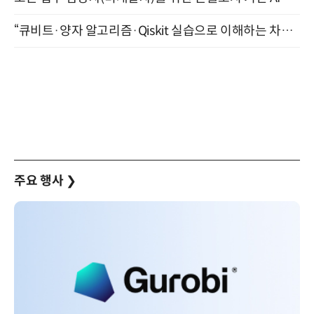
“큐비트·양자 알고리즘·Qiskit 실습으로 이해하는 차세대 컴퓨팅” (8/28)
주요 행사
❯