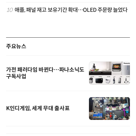
10
애플, 패널 재고 보유기간 확대…OLED 주문량 늘었다
주요뉴스
가전 패러다임 바뀐다…파나소닉도
구독사업
K인디게임, 세계 무대 출사표