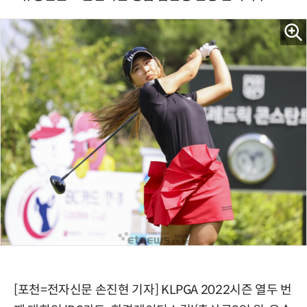
[포천=전자신문 손진현 기자] KLPGA 2022시즌 열두 번