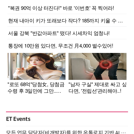
ET Events
모든 업무 담당자(비개발자)를 위한 온톨로지 기반 AI 지식체계 설계 1-day 워크숍 8월 20일 개최