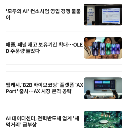
'모두의 AI' 컨소시엄 영입 경쟁 불붙
어
애플, 패널 재고 보유기간 확대…OLE
D 주문량 늘었다
웹케시,'B2B 바이브코딩' 플랫폼 'AX
Port' 출시…AX 시장 본격 공략
AI 데이터센터, 전력반도체 업계 '새
먹거리' 급부상