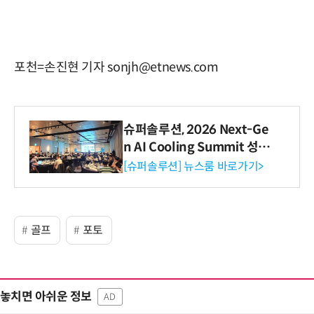
포천=손진현 기자 sonjh@etnews.com
슈퍼솔루션, 2026 Next-Ge
n AI Cooling Summit 성황
리 성료
[슈퍼솔루션] 뉴스룸 바로가기>
골프
포토
놓치면 아쉬운 정보
AD