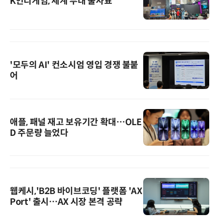
K인디게임, 세계 무대 출사표
'모두의 AI' 컨소시엄 영입 경쟁 불붙
어
애플, 패널 재고 보유기간 확대…OLE
D 주문량 늘었다
웹케시,'B2B 바이브코딩' 플랫폼 'AX
Port' 출시…AX 시장 본격 공략