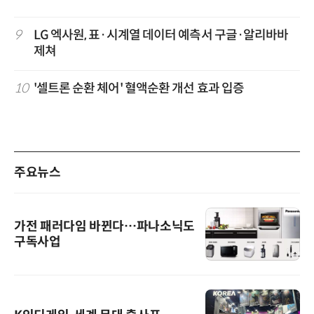
9
LG 엑사원, 표·시계열 데이터 예측서 구글·알리바바
제쳐
10
'셀트론 순환 체어' 혈액순환 개선 효과 입증
주요뉴스
가전 패러다임 바뀐다…파나소닉도
구독사업