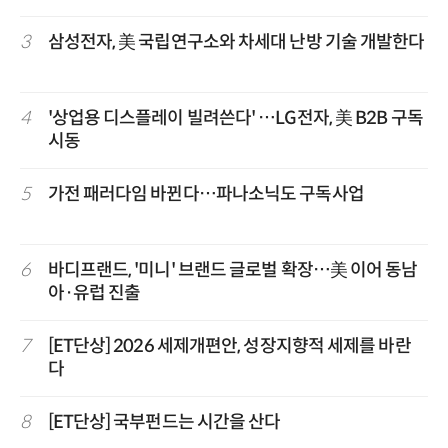
3
삼성전자, 美 국립연구소와 차세대 난방 기술 개발한다
4
'상업용 디스플레이 빌려쓴다' …LG전자, 美 B2B 구독
시동
5
가전 패러다임 바뀐다…파나소닉도 구독사업
6
바디프랜드, '미니' 브랜드 글로벌 확장…美 이어 동남
아·유럽 진출
7
[ET단상] 2026 세제개편안, 성장지향적 세제를 바란
다
8
[ET단상] 국부펀드는 시간을 산다