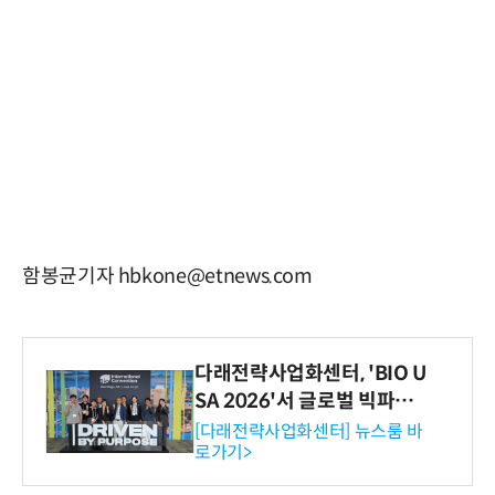
함봉균기자 hbkone@etnews.com
다래전략사업화센터, 'BIO U
SA 2026'서 글로벌 빅파마
와의 비즈니스 미팅 지원…K
[다래전략사업화센터] 뉴스룸 바
로가기>
-바이오 해외 진출 교두보 확
보