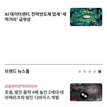
AI 데이터센터, 전력반도체 업계 '새
먹거리' 급부상
브랜드 뉴스룸
로옴세미컨덕터코리아
로옴, 발진 출력 4배 높인 2세대 테
라헤르츠파 발진 디바이스 개발