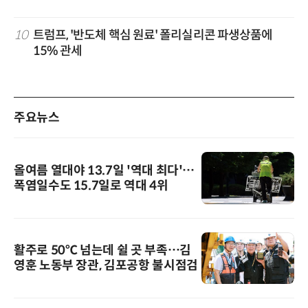
10
트럼프, '반도체 핵심 원료' 폴리실리콘 파생상품에
15% 관세
주요뉴스
올여름 열대야 13.7일 '역대 최다'…
폭염일수도 15.7일로 역대 4위
활주로 50℃ 넘는데 쉴 곳 부족…김
영훈 노동부 장관, 김포공항 불시점검