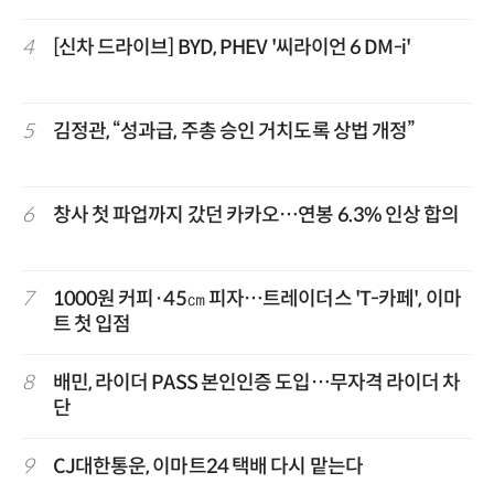
4
[신차 드라이브] BYD, PHEV '씨라이언 6 DM-i'
5
김정관, “성과급, 주총 승인 거치도록 상법 개정”
6
창사 첫 파업까지 갔던 카카오…연봉 6.3% 인상 합의
7
1000원 커피·45㎝ 피자…트레이더스 'T-카페', 이마
트 첫 입점
8
배민, 라이더 PASS 본인인증 도입…무자격 라이더 차
단
9
CJ대한통운, 이마트24 택배 다시 맡는다