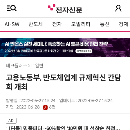
AI·SW
반도체
전자
모빌리티
통신
경제
테크플러스 > IT일반
고용노동부, 반도체업계 규제혁신 간담
회 개최
발행일 : 2022-06-27 15:24
업데이트 : 2022-06-27 15:24
지면 :
2022-06-28
6면
[단독] 명품퍼터 ~60%할인 '10만원'대 선착순 한정판매!