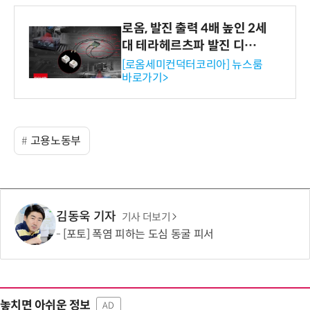
로옴, 발진 출력 4배 높인 2세
대 테라헤르츠파 발진 디바이
스 개발
[로옴세미컨덕터코리아] 뉴스룸
바로가기>
고용노동부
김동욱 기자
기사 더보기
[포토] 폭염 피하는 도심 동굴 피서
놓치면 아쉬운 정보
AD