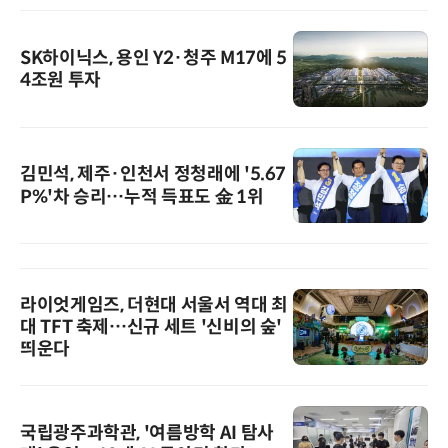
SK하이닉스, 용인 Y2·청주 M17에 5
4조원 투자
김민석, 제주·인천서 정청래에 '5.67
P%'차 승리…누적 득표도 金 1위
라이엇게임즈, 더현대 서울서 역대 최
대 TFT 축제…신규 세트 '신비의 숲'
띄운다
국립광주과학관, '여름방학 AI 탐사