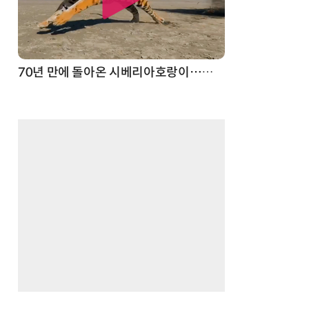
70년 만에 돌아온 시베리아호랑이…카자흐스탄 야생에 풀렸다