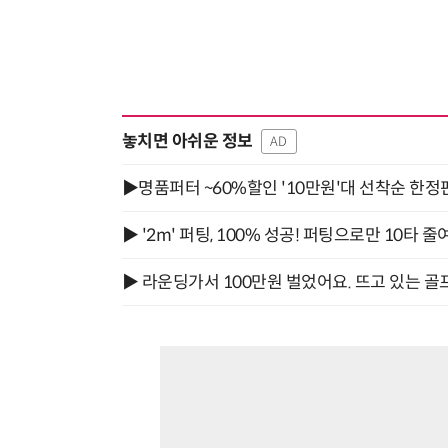
“계속 쫓아왔다”…도망치던 우크라 민간인 공격한 러 자폭 드론
놓치면 아쉬운 정보
AD
▶명품퍼터 ~60%할인 '10만원'대 선착순 한정
▶ '2m' 퍼팅, 100% 성공! 퍼팅으로만 10타 줄
▶ 라운딩가서 100만원 벌었어요. 뜨고 있는 골