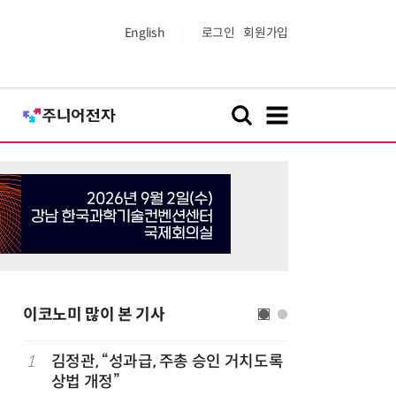
English
로그인
회원가입
이코노미 많이 본 기사
1
김정관, “성과급, 주총 승인 거치도록
6
1000원
상법 개정”
더스 'T-