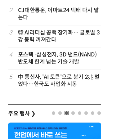
2
CJ대한통운, 이마트24 택배 다시 맡
7
호남권 반
는다
정부·지
'2030년
이
3
韓 AI리더십 공백 장기화… 글로벌 3
8
[신차 드라
강 동력 꺼져간다
언 6 DM-i
4
포스텍·삼성전자, 3D 낸드(NAND)
9
오픈AI 첫
반도체 한계 넘는 기술 개발
양'에 가
5
中 통신사, 'AI 토큰'으로 분기 2兆 벌
10
산업부,
었다…한국도 사업화 시동
5개사 '슈
주요 행사
❯