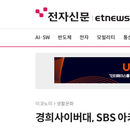
AI·SW
반도체
전자
모빌리티
통
이코노미 > 생활문화
경희사이버대, SBS 