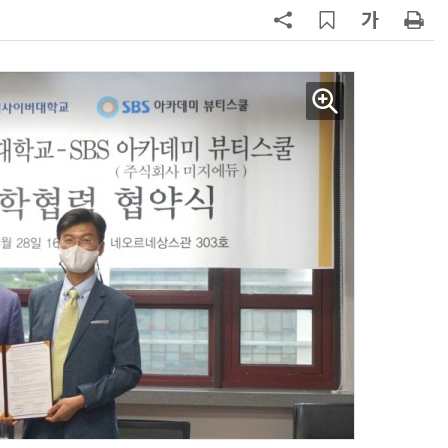
7
호남권 반도체 유례없는 '속도전'…
정부·지자체·기관·기업 원팀으로
'2030년 6월 양산' 목표
8
[신차 드라이브] BYD, PHEV '씨라
언 6 DM-i'
9
오픈AI 첫 AI 기기 윤곽…'도넛 모
양'에 가격은 300~400달러
10
산업부, 한화오션·에코프로비엠 등
5개사 '슈퍼 을(乙)' 선정