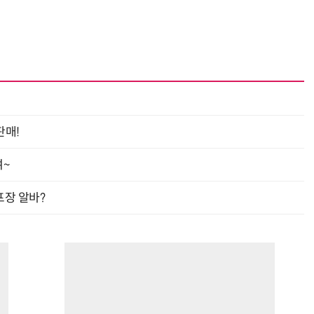
진정한 우정?…친구 구하려다 둘 다 의자 틈에 목이 낀 순간
“입으면 전투력 상승?” 드래곤볼 전투복 닮은 중량조끼
판매!
여~
프장 알바?