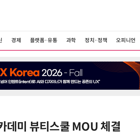
신
경제
플랫폼·유통
과학
정치·정책
오피니언
아카데미 뷰티스쿨 MOU 체결
6
1000원 커피·45㎝ 피자…트레이
더스 'T-카페', 이마트 첫 입점