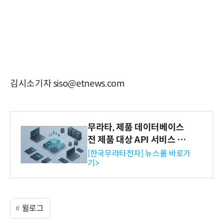
김시소기자 siso@etnews.com
무라타, 제품 데이터베이스
전 제품 대상 API 서비스 제
공…73개 제품 카테고리로
[한국무라타전자] 뉴스룸 바로가
기>
확대
윌로그