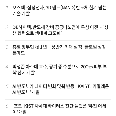
1
포스텍·삼성전자, 3D 낸드(NAND) 반도체 한계 넘는
기술 개발
2
DB하이텍, 반도체 장비 공공나노팹에 무상 이전…“상
생 협력으로 생태계 고도화”
3
휴젤 장두현 號 1년…상반기 최대 실적·글로벌 성장
본궤도
4
박성준 아주대 교수, 공기 중 수분으로 200㎛ 피부 부
착 전지 개발
5
AI 반도체가 데이터 변화 맞춰 반응...KAIST, '카멜레온
AI 반도체' 개발
6
[포토] KIST 차세대 바이러스 진단 플랫폼 '퓨전 어세
이' 개발