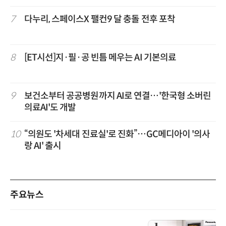
7
다누리, 스페이스X 팰컨9 달 충돌 전후 포착
8
[ET시선]지·필·공 빈틈 메우는 AI 기본의료
9
보건소부터 공공병원까지 AI로 연결…'한국형 소버린
의료AI'도 개발
10
“의원도 '차세대 진료실'로 진화”…GC메디아이 '의사
랑 AI' 출시
주요뉴스