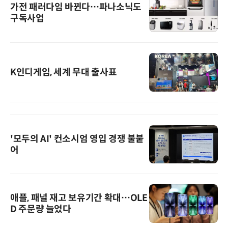
가전 패러다임 바뀐다…파나소닉도
구독사업
K인디게임, 세계 무대 출사표
'모두의 AI' 컨소시엄 영입 경쟁 불붙
어
애플, 패널 재고 보유기간 확대…OLE
D 주문량 늘었다