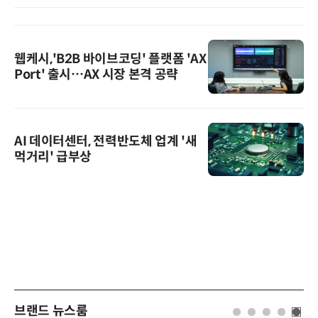
웹케시,'B2B 바이브코딩' 플랫폼 'AX
Port' 출시…AX 시장 본격 공략
AI 데이터센터, 전력반도체 업계 '새
먹거리' 급부상
브랜드 뉴스룸