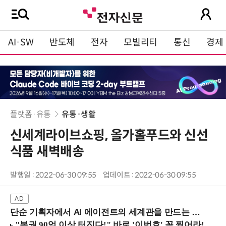
AI·SW
반도체
전자
모빌리티
통신
경제
플랫폼·유통
유통·생활
신세계라이브쇼핑, 올가홀푸드와 신선
식품 새벽배송
발행일 : 2022-06-30 09:55
업데이트 : 2022-06-30 09:55
단순 기획자에서 AI 에이전트의 세계관을 만드는 지식 설계자로.. (8/20 강남역)