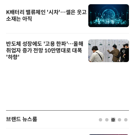
K배터리 밸류체인 '시차'…셀은 웃고
소재는 아직
반도체 성장에도 '고용 한파'…올해
취업자 증가 전망 10만명대로 대폭
'하향'
브랜드 뉴스룸