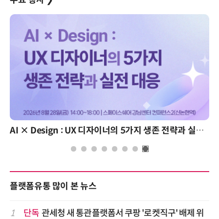
주요 행사
❯
AI × Design : UX 디자이너의 5가지 생존 전략과 실전 대응
플랫폼유통 많이 본 뉴스
1
단독
관세청 새 통관플랫폼서 쿠팡 '로켓직구' 배제 위