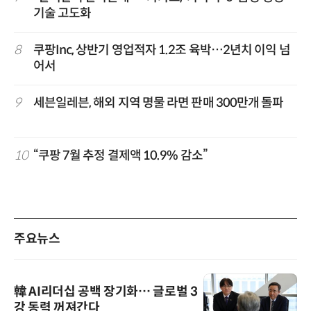
기술 고도화
8
쿠팡Inc, 상반기 영업적자 1.2조 육박…2년치 이익 넘
어서
9
세븐일레븐, 해외 지역 명물 라면 판매 300만개 돌파
10
“쿠팡 7월 추정 결제액 10.9% 감소”
주요뉴스
韓 AI리더십 공백 장기화… 글로벌 3
강 동력 꺼져간다