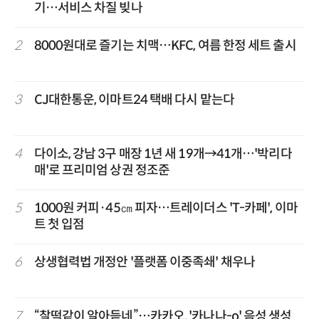
기…서비스 차질 빚나
2
8000원대로 즐기는 치맥…KFC, 여름 한정 세트 출시
3
CJ대한통운, 이마트24 택배 다시 맡는다
4
다이소, 강남 3구 매장 1년 새 19개→41개…'박리다
매'로 프리미엄 상권 정조준
5
1000원 커피·45㎝ 피자…트레이더스 'T-카페', 이마
트 첫 입점
6
상생협력법 개정안 '플랫폼 이중족쇄' 채우나
7
“찰떡같이 알아듣네”…카카오, '카나나-o' 음성 생성