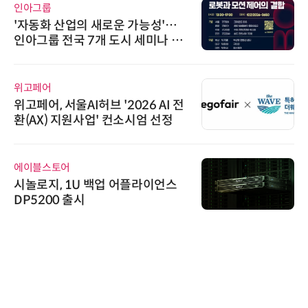
인아그룹
'자동화 산업의 새로운 가능성'…
인아그룹 전국 7개 도시 세미나 페
어 개최
위고페어
위고페어, 서울AI허브 '2026 AI 전
환(AX) 지원사업' 컨소시엄 선정
에이블스토어
시놀로지, 1U 백업 어플라이언스
DP5200 출시