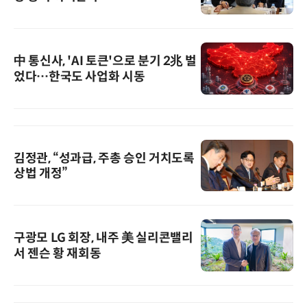
中 통신사, 'AI 토큰'으로 분기 2兆 벌
었다…한국도 사업화 시동
김정관, “성과급, 주총 승인 거치도록
상법 개정”
구광모 LG 회장, 내주 美 실리콘밸리
서 젠슨 황 재회동