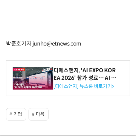
박준호기자 junho@etnews.com
디에스앤지, 'AI EXPO KOR
EA 2026' 참가 성료… AI 전
생애주기 아우르는 통합 솔루
[디에스앤지] 뉴스룸 바로가기>
션 선봬 [영상]
기업
다음