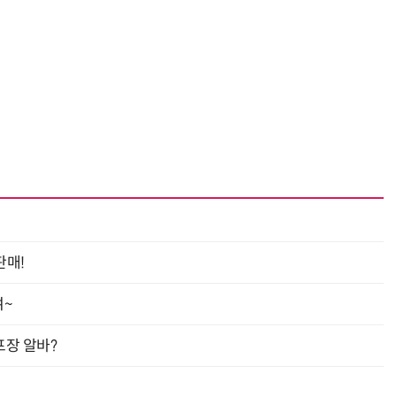
판매!
여~
프장 알바?