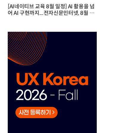
[AI네이티브 교육 8월 일정] AI 활용을 넘
어 AI 구현까지...전자신문인터넷, 8월 실
전 교육·워크숍 개최 발행일 : 2026-07-
23 10:46