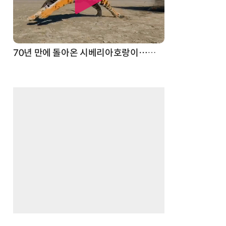
70년 만에 돌아온 시베리아호랑이…카자흐스탄 야생에 풀렸다