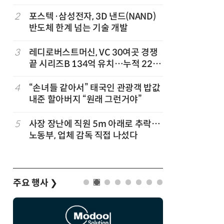
'2030년 6월 양산' 목표
무협약
2
포스텍·삼성전자, 3D 낸드(NAND)
7
전남광주시
반도체 한계 넘는 기술 개발
긴급 점
3
레디로버스트머신, VC 30여곳 경쟁
8
KIST,
끝 시리즈B 134억 유치…누적 229
빛 신호 한
억
칩' 구현
4
“손녀들 같아서” 태국인 관광객 밥값
9
태풍 소멸
내준 할아버지 “원래 그런거야”
급 폭염'
5
사장 장난에 직원 5m 아래로 추락…
10
전남광주시
개
노동부, 업체 감독 직접 나섰다
판 총력전
편
주요 행사
❯