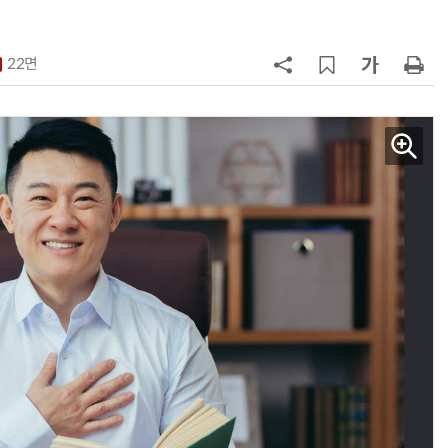
무협약
7
전남광주시, '반도체 클러스터 지정'
긴급 점검회의…전방위 총력전
22면
8
KIST, 기존 반도체 공정으로 전기·
빛 신호 한 번에 읽는 '광반도체 BCI
칩' 구현
9
태풍 소멸 뒤 더 뜨거워진다…'재난
급 폭염' 장기화
10
전남광주시, 45개 공공기관 유치 막
판 총력전…100여명 추진단 확대 
편