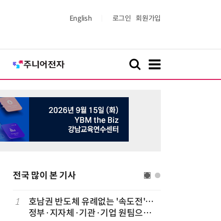
English
로그인
회원가입
전국 많이 본 기사
1
호남권 반도체 유례없는 '속도전'…
6
장성에 2
정부·지자체·기관·기업 원팀으로
격…美 A