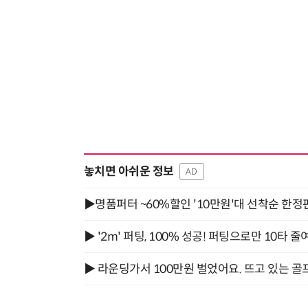
놓치면 아쉬운 정보
AD
▶명품퍼터 ~60%할인 '10만원'대 선착순 한정
▶ '2m' 퍼팅, 100% 성공! 퍼팅으로만 10타 줄
▶ 라운딩가서 100만원 벌었어요. 뜨고 있는 골