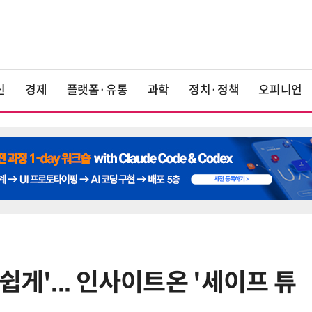
신
경제
플랫폼·유통
과학
정치·정책
오피니언
쉽게'... 인사이트온 '세이프 튜
6
장성에 20㎿ AI 데이터센터 구축 본
격…美 AI패브릭·에이파사드와 업