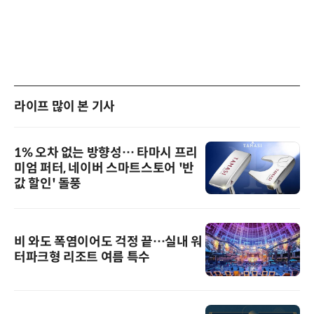
라이프 많이 본 기사
1% 오차 없는 방향성… 타마시 프리
미엄 퍼터, 네이버 스마트스토어 '반
값 할인' 돌풍
비 와도 폭염이어도 걱정 끝…실내 워
터파크형 리조트 여름 특수