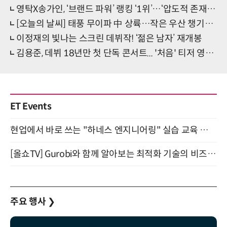
영탁X송가인, ‘브랜드 파워’ 랭킹 ‘1위’…‘압도적 존재감’
[오늘의 날씨] 태풍 무이파 中 상륙…작은 우산 챙기세요
이정재의 빛나는 스크린 데뷔작! ‘젊은 남자’ 재개봉
김용준, 데뷔 18년만 첫 단독 콘서트... '처음' 티저 영상 공개
ET Events
현업에서 바로 쓰는 "하네스 엔지니어링" 실습 교육 워크숍 8월 20일 개최
[올쇼TV] Gurobi와 함께 알아보는 최적화 기술의 비즈니스 활용 (8월 20일 생방송)
주요 행사
❯