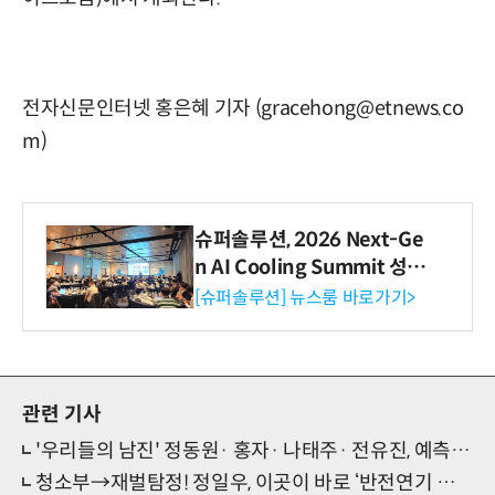
전자신문인터넷 홍은혜 기자 (gracehong@etnews.co
m)
슈퍼솔루션, 2026 Next-Ge
n AI Cooling Summit 성황
리 성료
[슈퍼솔루션] 뉴스룸 바로가기>
관련 기사
'우리들의 남진' 정동원· 홍자· 나태주· 전유진, 예측 불가 고품격 라이브 대결
청소부→재벌탐정! 정일우, 이곳이 바로 ‘반전연기 맛집’