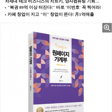
차세대 테크 비즈니스의 치트키, 양자컴퓨팅 기회를 선점하라! (8/28 강남역)