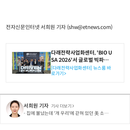
전자신문인터넷 서희원 기자 (shw@etnews.com)
다래전략사업화센터, 'BIO U
SA 2026'서 글로벌 빅파마
와의 비즈니스 미팅 지원…K
[다래전략사업화센터] 뉴스룸 바
로가기>
-바이오 해외 진출 교두보 확
보
서희원 기자
기사 더보기
집에 불났는데 '개 우리'에 갇혀 있던 美 소년…“아이가 스스로 들어갔다?”