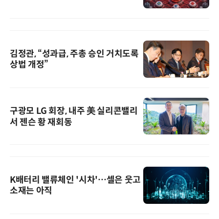
김정관, “성과급, 주총 승인 거치도록
상법 개정”
구광모 LG 회장, 내주 美 실리콘밸리
서 젠슨 황 재회동
K배터리 밸류체인 '시차'…셀은 웃고
소재는 아직