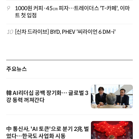
9
1000원 커피·45㎝ 피자…트레이더스 'T-카페', 이마
트 첫 입점
10
[신차 드라이브] BYD, PHEV '씨라이언 6 DM-i'
주요뉴스
韓 AI리더십 공백 장기화… 글로벌 3
강 동력 꺼져간다
中 통신사, 'AI 토큰'으로 분기 2兆 벌
었다…한국도 사업화 시동