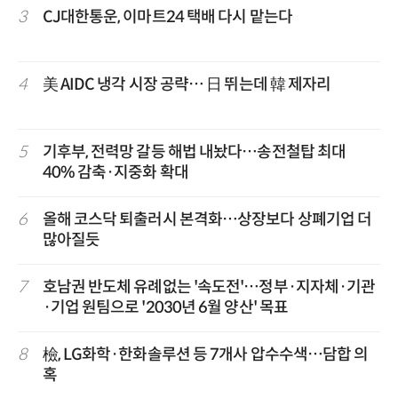
3
CJ대한통운, 이마트24 택배 다시 맡는다
4
美 AIDC 냉각 시장 공략… 日 뛰는데 韓 제자리
5
기후부, 전력망 갈등 해법 내놨다…송전철탑 최대
40% 감축·지중화 확대
6
올해 코스닥 퇴출러시 본격화…상장보다 상폐기업 더
많아질듯
7
호남권 반도체 유례없는 '속도전'…정부·지자체·기관
·기업 원팀으로 '2030년 6월 양산' 목표
8
檢, LG화학·한화솔루션 등 7개사 압수수색…담합 의
혹