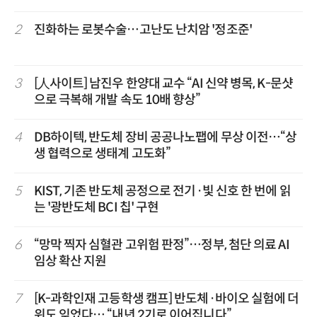
2
진화하는 로봇수술…고난도 난치암 '정조준'
3
[人사이트] 남진우 한양대 교수 “AI 신약 병목, K-문샷
으로 극복해 개발 속도 10배 향상”
4
DB하이텍, 반도체 장비 공공나노팹에 무상 이전…“상
생 협력으로 생태계 고도화”
5
KIST, 기존 반도체 공정으로 전기·빛 신호 한 번에 읽
는 '광반도체 BCI 칩' 구현
6
“망막 찍자 심혈관 고위험 판정”…정부, 첨단 의료 AI
임상 확산 지원
7
[K-과학인재 고등학생 캠프] 반도체·바이오 실험에 더
위도 잊었다… “내년 2기로 이어집니다”