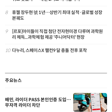
8
휴젤 장두현 號 1년…상반기 최대 실적·글로벌 성장
본궤도
9
[르포]아이들이 직접 첨단 전자현미경 다루며 과학원
리 체득...과학체험 제공 '주니어닥터' 현장
10
다누리, 스페이스X 팰컨9 달 충돌 전후 포착
주요뉴스
배민, 라이더 PASS 본인인증 도입…
무자격 라이더 차단