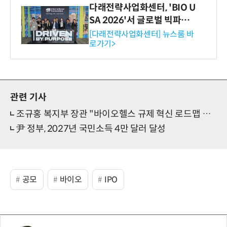
다래전략사업화센터, 'BIO U
SA 2026'서 글로벌 빅파마
와의 비즈니스 미팅 지원…K
[다래전략사업화센터] 뉴스룸 바
로가기>
-바이오 해외 진출 교두보 확
보
관련 기사
조규홍 복지부 장관 "바이오헬스 규제 혁신 로드맵 마련"
尹 정부, 2027년 국민소득 4만 달러 달성
공모
바이오
IPO