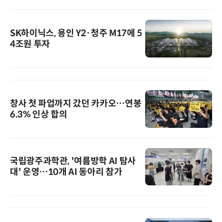
SK하이닉스, 용인 Y2·청주 M17에 5
4조원 투자
창사 첫 파업까지 갔던 카카오…연봉
6.3% 인상 합의
국립광주과학관, '여름방학 AI 탐사
대' 운영…10개 AI 동아리 참가