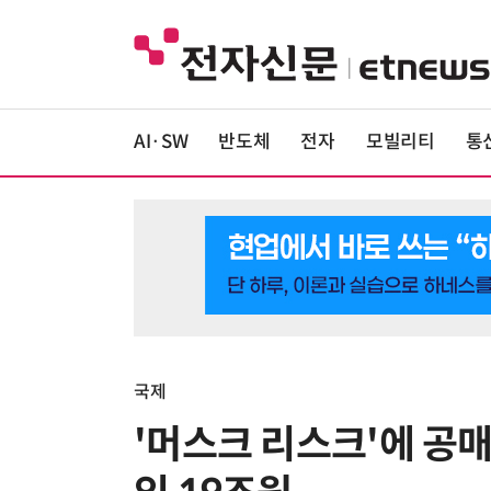
AI·SW
반도체
전자
모빌리티
통
국제
'머스크 리스크'에 공