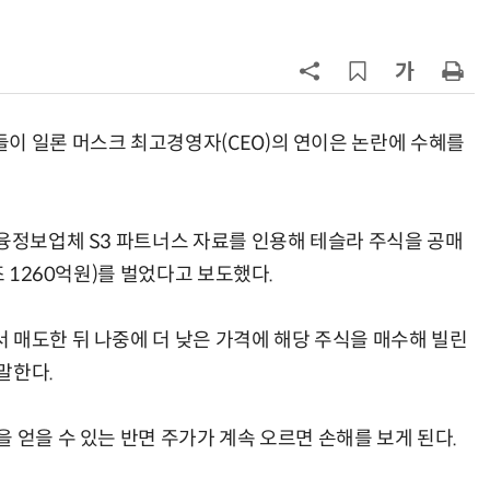
7
“韓, 향후 5년 메모리 최강국 유지…
엔비디아, HBM 독주 흔들”
8
日서 벤틀리 몰다 사고낸 유명 한국
인 인플루언서 체포… 7대 연쇄추돌
이 일론 머스크 최고경영자(CEO)의 연이은 논란에 수혜를
후 도망가
9
진정한 우정?…친구 구하려다 둘 다
의자 틈에 목이 낀 순간
금융정보업체 S3 파트너스 자료를 인용해 테슬라 주식을 공매
10
“설마, 삼전닉스가 하루새 반토막날
조 1260억원)를 벌었다고 보도했다.
까”…월가에 판돈 몰린다는데
 매도한 뒤 나중에 더 낮은 가격에 해당 주식을 매수해 빌린
말한다.
 얻을 수 있는 반면 주가가 계속 오르면 손해를 보게 된다.