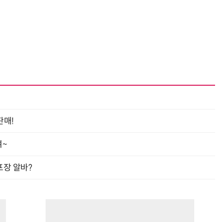
“계속 쫓아왔다”…도망치던 우크라 민간인 공격한 러 자폭 드론
진정한 우정?…친구 구하려다 둘 다 의자 틈에 목이 낀
판매!
여~
프장 알바?