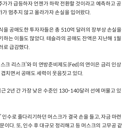
라 주가가 급등하자 언젠가 하락 전환할 것이라고 예측하고 공
가가 멈추지 않고 올라가자 손실을 입어왔다.
 주식을 공매도한 투자자들은 총 510억 달러의 장부상 손실을
AI Native Enterprise를 지원하는 AI Ready Data 플랫폼 활용 전략
AI 시대의 옵저버빌리티: GPU·LLM 모니터링부터 AI 기반 장애 대응까지
기하는 이들도 많았다. 테슬라의 공매도 잔액은 지난해 1월
달러로 급감했다.
머스크 리스크’와 미 연방준비제도(Fed)의 연이은 금리 인상
가 겹치면서 공매도 세력이 웃음짓고 있다.
근 2년 간 가장 낮은 수준인 130-140달러 선에 머물고 있
’ 인수로 줄다리기하던 머스크가 결국 손을 들고, 자금 마련
문이다. 또, 인수 후 대규모 정리해고 등 머스크의 고무공 같