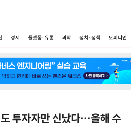
신
경제
플랫폼·유통
과학
정치·정책
오피니언
매도 투자자만 신났다…올해 수
6
19세 공주도 입대…덴마크, 국방력
강화 속 군 복무 시작