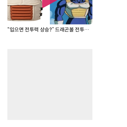
 순간
“입으면 전투력 상승?” 드래곤볼 전투복 닮은 중량조끼