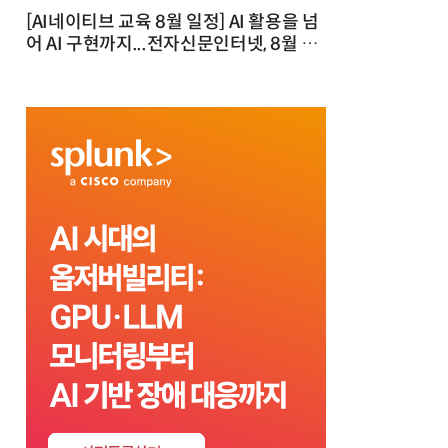
[AI네이티브 교육 8월 일정] AI 활용을 넘
어 AI 구현까지...전자신문인터넷, 8월 실
전 교육·워크숍 개최 발행일 : 2026-07-
23 10:46