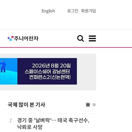
English
로그인
회원가입
국제 많이 본 기사
1
경기 중 '날벼락'… 태국 축구선수,
6
19세 공
낙뢰로 사망
강화 속 