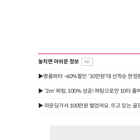
놓치면 아쉬운 정보
AD
▶명품퍼터 ~60%할인 '10만원'대 선착순 한정
▶ '2m' 퍼팅, 100% 성공! 퍼팅으로만 10타 줄
▶ 라운딩가서 100만원 벌었어요. 뜨고 있는 골