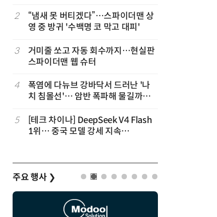
2
“냄새 못 버티겠다”…스파이더맨 상
7
“韓, 향
영 중 방귀 '수백명 코 막고 대피'
엔비디아,
3
거미줄 쏘고 자동 회수까지…현실판
8
日서 벤틀
스파이더맨 웹 슈터
인 인플루
후 도망가
4
폭염에 다뉴브 강바닥서 드러난 '나
9
진정한 우
치 침몰선'… 암반 폭파해 물길까지
의자 틈에
바꾼다
5
[테크 차이나] DeepSeek V4 Flash
10
“설마, 
1위… 중국 모델 강세 지속
까”…월
(OpenRouter 주간 AI 모델 사용량
순위)
주요 행사
❯