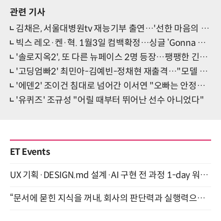
관련 기사
김채은, 서울대병원tv 재능기부 출연…'선한 마음의 건강지킴이'
빅스 레오·켄·혁. 1월3일 컴백확정…싱글 ‘Gonna Be Alright’ 발표
'솔로지옥2', 또 다른 뉴페이스 2명 등장…팽팽한 긴장감
'고딩엄빠2' 최민아-김예빈-정채현 재출격…"모델 제의 받기도"
'에덴2' 조이건 침대로 넘어간 이서연 "오빠는 안정감 느끼게 해줘"
'유퀴즈' 조규성 "어릴 때부터 뛰어난 선수 아니었다"
ET Events
UX 기획·DESIGN.md 설계·AI 구현 전 과정 1-day 워크숍 with Claude Code·Codex 9월 15일 개최
“문서에 묻힌 지식을 꺼내, 회사의 판단력과 실행력으로 바꾸다” (8/20)