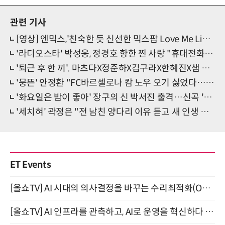
관련 기사
[영상] 엔믹스,'친숙한 듯 신선한 믹스팝 Love Me Like This'
'라디오스타' 박성웅, 정경호 향한 찐 사랑 "휴대전화에 ○○○라고 저장"
'퇴근 후 한 끼'. 마츠다X정준하X김구라X한혜진X샘 해밍턴, 5인 MC 완전체 공개
'뭉뜬' 안정환 "FC바르셀로나 캄 노우 오기 싫었다…못 뛴 아쉬움에"
'화요일은 밤이 좋아' 장구의 신 박서진 출격…신곡 '춘몽' 무대 대공개
'세치혀' 곽정은 "전 남친 양다리 이유 듣고 새 인생 살게 돼"
ET Events
[올쇼TV] AI 시대의 의사결정을 바꾸는 수리최적화(Optimization) 소개 (8/20 생방송)
[올쇼TV] AI 인프라를 관측하고, AI로 운영을 혁신하다 (8월 11일 생방송)