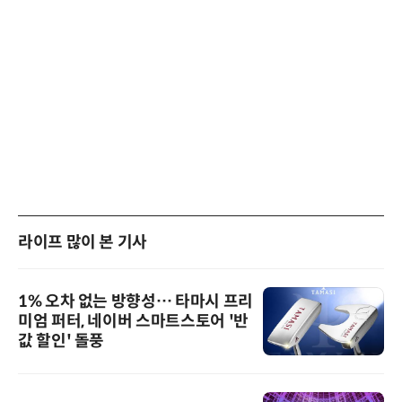
라이프 많이 본 기사
1% 오차 없는 방향성… 타마시 프리
미엄 퍼터, 네이버 스마트스토어 '반
값 할인' 돌풍