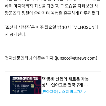
하며 마지막까지 최선을 다했고, 그 모습을 지켜보던 사
랑꾼즈의 응원이 쏟아지며 여행은 훈훈하게 마무리됐다.
‘조선의 사랑꾼’은 매주 월요일 밤 10시 TV CHOSUN에
서 공개된다.
전자신문인터넷 이준수 기자 (junsoo@etnews.com)
'자동화 산업의 새로운 가능
성'…인아그룹 전국 7개 도
시 세미나 페어 개최
[인아그룹] 뉴스룸 바로가기>