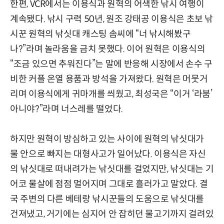
한편, VCR에서는 이용식과 원혁의 어색한 낚시 여행이
계속됐다. 낚시 구력 50년, 원조 강태공 이용식은 초보 낚
시꾼 원혁의 낚싯대 캐스팅 솜씨에 “너 낚시해봤구
나?”라며 놀라움을 금치 못했다. 이어 원혁은 이용식의
“조금 있으면 추워진다”는 말에 반응해 시장에서 손수 구
비한 커플 온열 용품과 방석을 가져왔다. 원혁은 머뭇거
리며 이용식에게 귀마개를 씌웠고, 최성국은 “이거 ‘라붐’
아니야?”라며 너스레를 떨었다.
하지만 원혁이 방심하고 있는 사이에 원혁의 낚싯대가
물 안으로 빠지는 대형사고가 일어났다. 이용식은 자신
의 낚싯대로 떠내려가는 낚싯대를 걸었지만, 낚싯대는 기
어코 물살에 점점 멀어지며 그대로 흘러가고 말았다. 결
국 주변의 다른 베테랑 낚시꾼들의 도움으로 낚싯대를
건져냈고, 거기에는 심지어 안 잡히던 물고기까지 걸려있